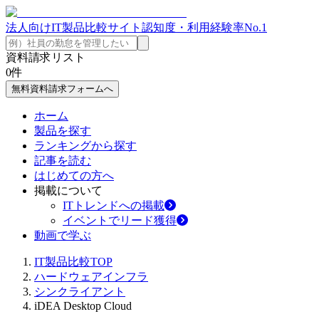
法人向けIT製品比較サイト
認知度・利用経験率No.1
資料請求リスト
0
件
無料資料請求フォームへ
ホーム
製品を探す
ランキングから探す
記事を読む
はじめての方へ
掲載について
ITトレンドへの掲載
イベントでリード獲得
動画で学ぶ
IT製品比較TOP
ハードウェアインフラ
シンクライアント
iDEA Desktop Cloud