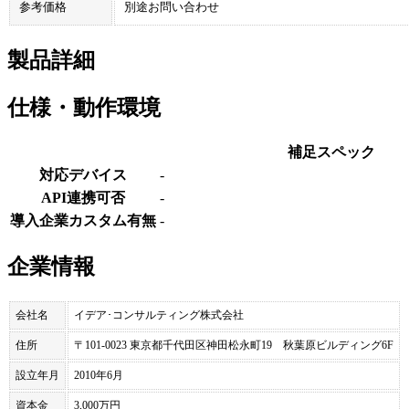
参考価格
別途お問い合わせ
製品詳細
仕様・動作環境
補足スペック
対応デバイス
-
API連携可否
-
導入企業カスタム有無
-
企業情報
会社名
イデア･コンサルティング株式会社
住所
〒101-0023 東京都千代田区神田松永町19 秋葉原ビルディング6F
設立年月
2010年6月
資本金
3,000万円