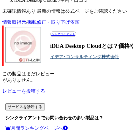
iDEA Desktop Cloudの評判・口コミ
未確認情報あり 最新の情報は公式ページをご確認ください
情報取得元
/
掲載修正・取り下げ依頼
シンクライアント
iDEA Desktop Cloudとは
イデア･コンサルティング株式会社
この
製品
はまだレビュー
がありません。
レビューを投稿する
サービスを診断する
シンクライアント
でお問い合わせの多い製品は？
月間ランキングページへ