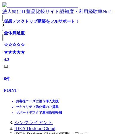
法人向けIT製品比較サイト
認知度・利用経験率No.1
仮想デスクトップ構築をフルサポート！
資料請求リスト
0
件
全体満足度
無料資料請求フォームへ
☆☆☆☆☆
ホーム
★★★★★
製品を探す
4.2
ランキングから探す
記事を読む
はじめての方へ
6
件
掲載について
ITトレンドへの掲載
POINT
イベントでリード獲得
動画で学ぶ
お客様ニーズに沿う導入支援
セキュリティ強化策のご提案
IT製品比較TOP
サポートデスクで運用負荷軽減
ハードウェアインフラ
シンクライアント
iDEA Desktop Cloud