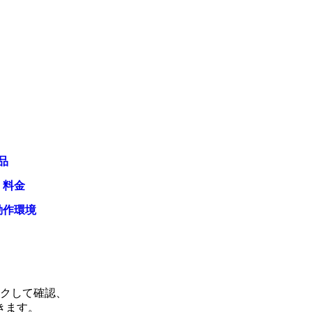
品
・料金
動作環境
ックして確認、
きます。