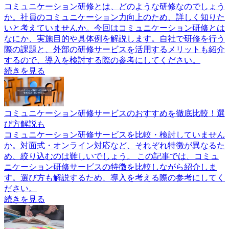
コミュニケーション研修とは、どのような研修なのでしょう
か。社員のコミュニケーション力向上のため、詳しく知りた
いと考えていませんか。今回はコミュニケーション研修とは
なにか、実施目的や具体例を解説します。自社で研修を行う
際の課題と、外部の研修サービスを活用するメリットも紹介
するので、導入を検討する際の参考にしてください。
続きを見る
コミュニケーション研修サービスのおすすめを徹底比較！選
び方解説も
コミュニケーション研修サービスを比較・検討していません
か。対面式・オンライン対応など、それぞれ特徴が異なるた
め、絞り込むのは難しいでしょう。 この記事では、コミュ
ニケーション研修サービスの特徴を比較しながら紹介しま
す。選び方も解説するため、導入を考える際の参考にしてく
ださい。
続きを見る