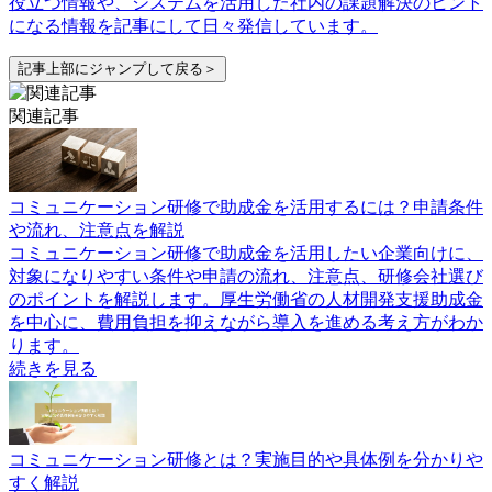
役立つ情報や、システムを活用した社内の課題解決のヒント
になる情報を記事にして日々発信しています。
記事上部にジャンプして戻る＞
関連記事
コミュニケーション研修で助成金を活用するには？申請条件
や流れ、注意点を解説
コミュニケーション研修で助成金を活用したい企業向けに、
対象になりやすい条件や申請の流れ、注意点、研修会社選び
のポイントを解説します。厚生労働省の人材開発支援助成金
を中心に、費用負担を抑えながら導入を進める考え方がわか
ります。
続きを見る
コミュニケーション研修とは？実施目的や具体例を分かりや
すく解説