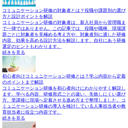
コミュニケーション研修の対象者とは？役職や課題別の選び
方と設計ポイントを解説
コミュニケーション研修の対象者は、新入社員から管理職ま
で一律ではありません。この記事では、役職や職種、現場課
題ごとに対象者を見極める考え方や、対象者別に適した研修
内容、効果を高める設計方法を解説します。自社にあう研修
選定のヒントもわかります。
続きを見る
初心者向けコミュニケーション研修とは？学ぶ内容から定着
のポイントまで解説
コミュニケーション研修を初心者向けにわかりやすく解説し
ます。学べる内容、研修形式ごとの違い、失敗しにくい選び
方、受講後に現場へ定着させる進め方まで整理しました。コ
ミュニケーション研修の導入を検討している人事担当者や教
育担当者に役立つ内容です。
続きを見る