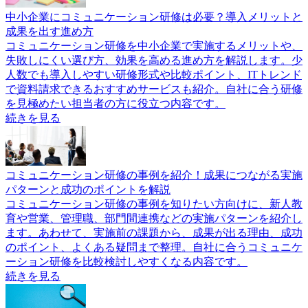
中小企業にコミュニケーション研修は必要？導入メリットと
成果を出す進め方
コミュニケーション研修を中小企業で実施するメリットや、
失敗しにくい選び方、効果を高める進め方を解説します。少
人数でも導入しやすい研修形式や比較ポイント、ITトレンド
で資料請求できるおすすめサービスも紹介。自社に合う研修
を見極めたい担当者の方に役立つ内容です。
続きを見る
コミュニケーション研修の事例を紹介！成果につながる実施
パターンと成功のポイントを解説
コミュニケーション研修の事例を知りたい方向けに、新人教
育や営業、管理職、部門間連携などの実施パターンを紹介し
ます。あわせて、実施前の課題から、成果が出る理由、成功
のポイント、よくある疑問まで整理。自社に合うコミュニケ
ーション研修を比較検討しやすくなる内容です。
続きを見る