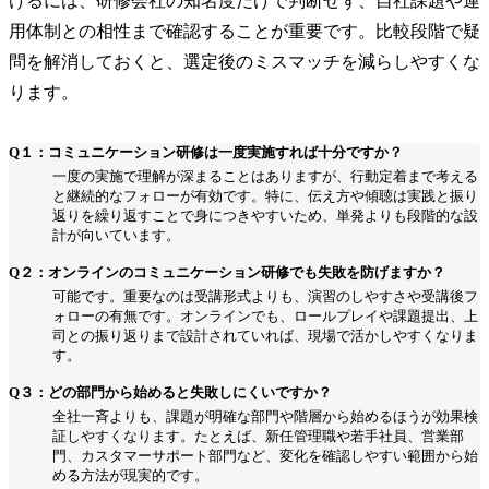
けるには、研修会社の知名度だけで判断せず、自社課題や運
用体制との相性まで確認することが重要です。比較段階で疑
問を解消しておくと、選定後のミスマッチを減らしやすくな
ります。
Q１：コミュニケーション研修は一度実施すれば十分ですか？
一度の実施で理解が深まることはありますが、行動定着まで考える
と継続的なフォローが有効です。特に、伝え方や傾聴は実践と振り
返りを繰り返すことで身につきやすいため、単発よりも段階的な設
計が向いています。
Q２：オンラインのコミュニケーション研修でも失敗を防げますか？
可能です。重要なのは受講形式よりも、演習のしやすさや受講後フ
ォローの有無です。オンラインでも、ロールプレイや課題提出、上
司との振り返りまで設計されていれば、現場で活かしやすくなりま
す。
Q３：どの部門から始めると失敗しにくいですか？
全社一斉よりも、課題が明確な部門や階層から始めるほうが効果検
証しやすくなります。たとえば、新任管理職や若手社員、営業部
門、カスタマーサポート部門など、変化を確認しやすい範囲から始
める方法が現実的です。