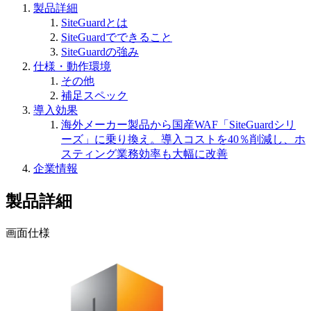
製品詳細
SiteGuardとは
SiteGuardでできること
SiteGuardの強み
仕様・動作環境
その他
補足スペック
導入効果
海外メーカー製品から国産WAF「SiteGuardシリ
ーズ」に乗り換え。導入コストを40％削減し、ホ
スティング業務効率も大幅に改善
企業情報
製品詳細
画面仕様