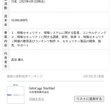
33名（2023年4月1日時点）
員
数
資
本
10,000,000円
金
事
１．情報セキュリティ、情報システムに関する監査、コンサルティング
業
２．情報セキュリティに関する調査、研究、執筆 ３．情報セキュリテ
内
ィ関連の教育及びコンテンツ制作 ４．セキュリティ製品の開発、販
容
売、サポート
代
表
高谷 康久
者
名
最新の資料請求ランキング
8月3日(月)
更新
第
1
位
InfoCage SiteShel
日本電気株式会社
リストに追加する
詳細を見る