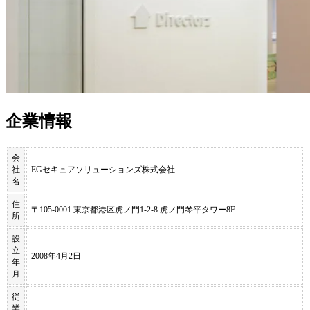
企業情報
会
社
EGセキュアソリューションズ株式会社
名
住
〒105-0001 東京都港区虎ノ門1-2-8 虎ノ門琴平タワー8F
所
設
立
2008年4月2日
年
月
従
業