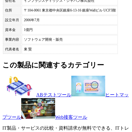
会社名
インフラジスティックス・ジャパン株式会社
住所
〒104-0061 東京都中央区銀座6-13-16 銀座Wallビル UCF5階
設立年月
2006年7月
資本金
1億円
事業内容
ソフトウェア開発・販売
代表者名
東 賢
この製品に関連するカテゴリー
ABテストツール
ヒートマッ
プツール
Web接客ツール
IT製品・サービスの比較・資料請求が無料でできる、ITトレ