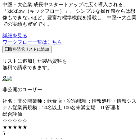
中堅・大企業.成長中スタートアップに広く導入される、
「kickflow（キックフロー）」。 シンプルな操作感からは想
像もできないほど、豊富な標準機能を搭載し、中堅〜大企業
での実績も豊富です。
詳細を見る
ワークフロー
一覧はこちら
資料請求リストに追加
リストに追加した製品資料を
無料で請求できます。
非公開のユーザー
社名
：
非公開
業種
：
飲食店・宿泊
職種
：
情報処理・情報シス
テム
従業員規模
：
50名以上 100名未満
立場
：
IT管理者
総合評価
☆☆☆☆☆
★★★★★
5