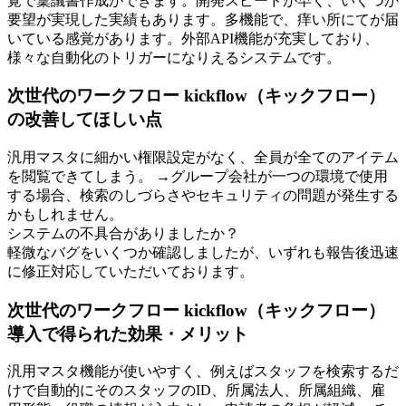
覚で稟議書作成ができます。開発スピードが早く、いくつか
要望が実現した実績もあります。多機能で、痒い所にてが届
いている感覚があります。外部API機能が充実しており、
様々な自動化のトリガーになりえるシステムです。
次世代のワークフロー kickflow（キックフロー）
の改善してほしい点
汎用マスタに細かい権限設定がなく、全員が全てのアイテム
を閲覧できてしまう。 →グループ会社が一つの環境で使用
する場合、検索のしづらさやセキュリティの問題が発生する
かもしれません。
システムの不具合がありましたか？
軽微なバグをいくつか確認しましたが、いずれも報告後迅速
に修正対応していただいております。
次世代のワークフロー kickflow（キックフロー）
導入で得られた効果・メリット
汎用マスタ機能が使いやすく、例えばスタッフを検索するだ
けで自動的にそのスタッフのID、所属法人、所属組織、雇