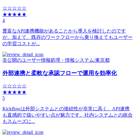
☆☆☆☆☆
★★★★★
4
豊富なAPI連携機能があることから導入を検討したのです
が、加えて、既存のワークフローから乗り換えてもユーザー
の学習コストが...
非公開のユーザー
情報処理・情報システム
/
東京都
外部連携と柔軟な承認フローで運用を効率化
☆☆☆☆☆
★★★★★
5
Kickflowは外部システムとの接続性が非常に高く、API連携
も直感的で扱いやすい点が魅力です。社内システムとの統合
もスムーズに...