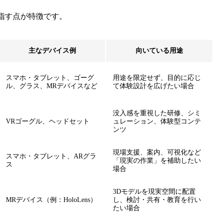
を指す点が特徴です。
主なデバイス例
向いている用途
スマホ・タブレット、ゴーグ
用途を限定せず、目的に応じ
ル、グラス、MRデバイスなど
て体験設計を広げたい場合
没入感を重視した研修、シミ
VRゴーグル、ヘッドセット
ュレーション、体験型コンテ
ンツ
現場支援、案内、可視化など
スマホ・タブレット、ARグラ
「現実の作業」を補助したい
ス
場合
3Dモデルを現実空間に配置
MRデバイス（例：HoloLens）
し、検討・共有・教育を行い
たい場合