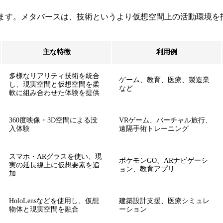
なります。メタバースは、技術というより仮想空間上の活動環境
主な特徴
利用例
多様なリアリティ技術を統合
ゲーム、教育、医療、製造業
し、現実空間と仮想空間を柔
など
軟に組み合わせた体験を提供
360度映像・3D空間による没
VRゲーム、バーチャル旅行、
入体験
遠隔手術トレーニング
スマホ・ARグラスを使い、現
ポケモンGO、ARナビゲーシ
実の延長線上に仮想要素を追
ョン、教育アプリ
加
HoloLensなどを使用し、仮想
建築設計支援、医療シミュレ
物体と現実空間を融合
ーション