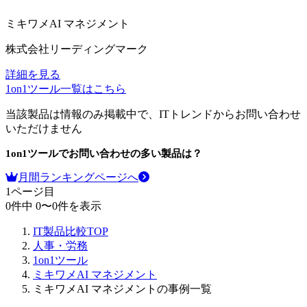
ミキワメAI マネジメント
株式会社リーディングマーク
詳細を見る
1on1ツール
一覧はこちら
当該製品は情報のみ掲載中で、ITトレンドからお問い合わせ
いただけません
1on1ツール
でお問い合わせの多い製品は？
月間ランキングページへ
1
ページ目
0
件中
0
〜
0
件を表示
IT製品比較TOP
人事・労務
1on1ツール
ミキワメAI マネジメント
ミキワメAI マネジメントの事例一覧