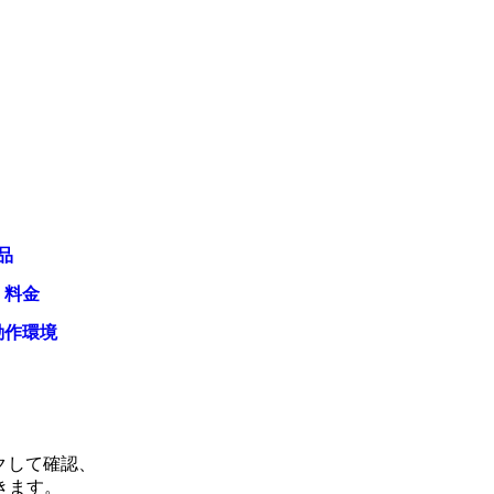
品
・料金
動作環境
クして確認、
きます。