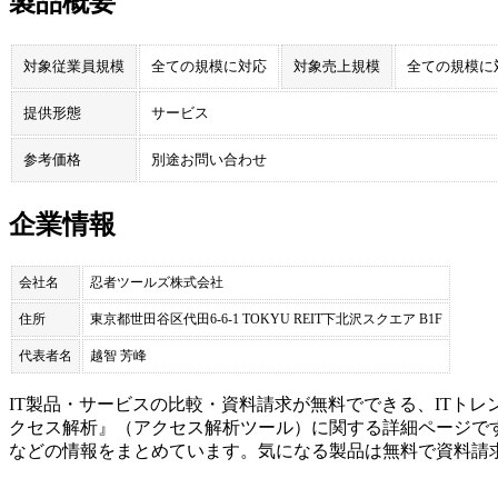
製品概要
対象従業員規模
全ての規模に対応
対象売上規模
全ての規模に
提供形態
サービス
参考価格
別途お問い合わせ
企業情報
会社名
忍者ツールズ株式会社
住所
東京都世田谷区代田6-6-1 TOKYU REIT下北沢スクエア B1F
代表者名
越智 芳峰
IT製品・サービスの比較・資料請求が無料でできる、ITトレ
クセス解析
』（
アクセス解析ツール
）に関する詳細ページで
などの情報をまとめています。気になる製品は無料で資料請