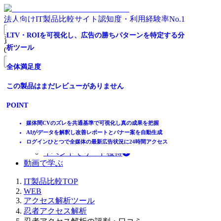
法人向けIT製品比較サイト
認知度・利用経験率No.1
LTV・ROIを可視化し、広告の勝ちパターンを特定する分
資料請求リスト
析ツール
0
件
無料資料請求フォームへ
全体満足度
ホーム
この製品はまだレビューがありません
製品を探す
ランキングから探す
POINT
記事を読む
はじめての方へ
媒体間CVのズレを共通基準で可視化し真の成果を把握
掲載について
AIがデータを解釈し改善レポートとバナー案を自動生成
ITトレンドへの掲載
ログインひとつで全媒体の最新広告状況に24時間アクセス
イベントでリード獲得
動画で学ぶ
IT製品比較TOP
WEB
アクセス解析ツール
忍者アクセス解析