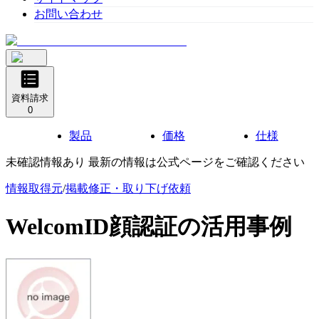
お問い合わせ
資料請求
0
製品
価格
仕様
未確認情報あり 最新の情報は公式ページをご確認ください
情報取得元
/
掲載修正・取り下げ依頼
WelcomID顔認証
の活用事例