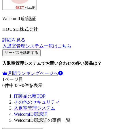
WelcomID顔認証
HOUSEI株式会社
詳細を見る
入退室管理システム
一覧はこちら
サービスを診断する
入退室管理システム
でお問い合わせの多い製品は？
月間ランキングページへ
1
ページ目
0
件中
0
〜
0
件を表示
IT製品比較TOP
その他のセキュリティ
入退室管理システム
WelcomID顔認証
WelcomID顔認証の事例一覧