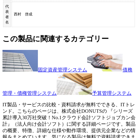
代
表
西村 啓成
者
名
この製品に関連するカテゴリー
固定資産管理システム
債務
管理・債権管理システム
予算管理システム
IT製品・サービスの比較・資料請求が無料でできる、ITトレ
ンド。こちらのページは、
株式会社DONUTS
の 『
シリーズ
累計導入30万社突破！No.1クラウド会計ソフト
ジョブカン会
計
』（
法人向け会計ソフト
）に関する詳細ページです。製品
の概要、特徴、詳細な仕様や動作環境、提供元企業などの情
報をまとめています。気になる製品は無料で資料請求できま