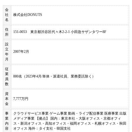
会
社
株式会社DONUTS
名
住
151-0053 東京都渋谷区代々木2-2-1 小田急サザンタワー8F
所
設
立
2007年2月
年
月
従
業
880名（2023年4月/単体・派遣社員、業務委託除く）
員
数
資
本
7,777万円
金
事
クラウドサービス事業 ゲーム事業 動画・ライブ配信事業 医療事業 出版
業
メディア事業 【拠点】 国内：東京本社・大阪オフィス・京都オフィ
内
ス・新潟オフィス・高知オフィス・福岡オフィス・札幌オフィス・秋田
容
オフィス 海外：タイ支社・韓国支社