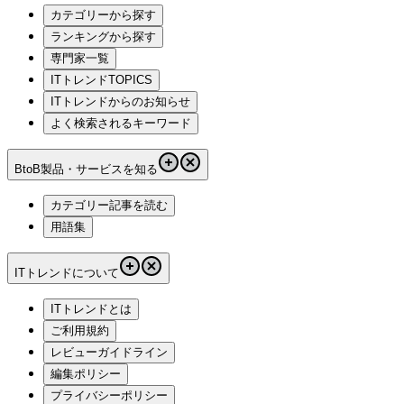
カテゴリーから探す
ランキングから探す
専門家一覧
ITトレンドTOPICS
ITトレンドからのお知らせ
よく検索されるキーワード
BtoB製品・サービスを知る
カテゴリー記事を読む
用語集
ITトレンドについて
ITトレンドとは
ご利用規約
レビューガイドライン
編集ポリシー
プライバシーポリシー