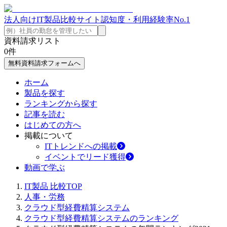
法人向けIT製品比較サイト
認知度・利用経験率No.1
資料請求リスト
0
件
無料資料請求フォームへ
ホーム
製品を探す
ランキングから探す
記事を読む
はじめての方へ
掲載について
ITトレンドへの掲載
イベントでリード獲得
動画で学ぶ
IT製品 比較TOP
人事・労務
クラウド型経費精算システム
クラウド型経費精算システムのランキング