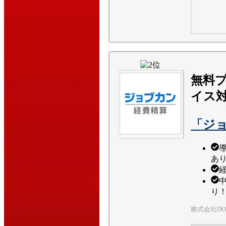
無料
イス
「ジ
あ
り
株式会社DO