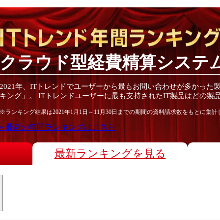
クラウド型経費精算システ
2021
年
、ITトレンドでユーザーから最もお問い合わせが多かった
キング」。 ITトレンドユーザーに最も支持されたIT
製品
はどの
製
※ランキング結果は
2021
年1月1日～
11月30日
までの期間の資料請求数をもとに集計
» 最新の
年間
ランキングはこちら
最新ランキングを見る