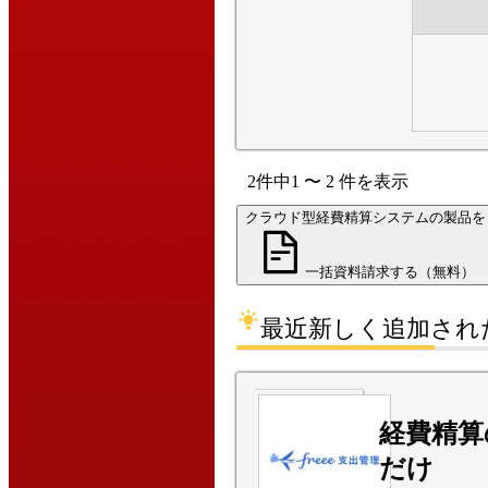
2
件中
1
〜
2
件
を表示
クラウド型経費精算システムの製品を
一括資料請求する（無料）
最近新しく追加され
経費精算
だけ