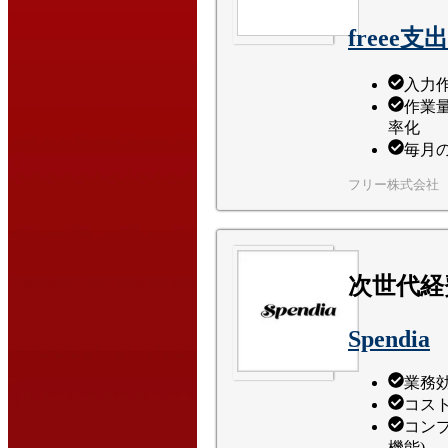
freee支
入力
作業
率化
毎月
フリー株式会社
次世代経
Spendia
業務
コス
コン
機能)