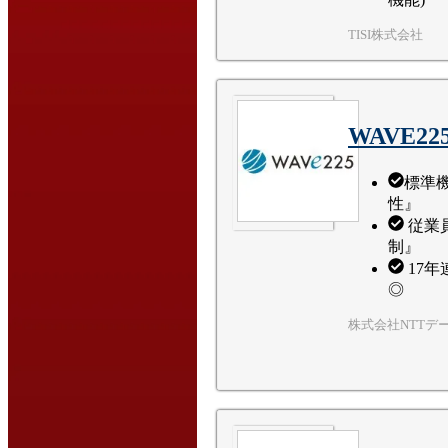
TISI株式会社
WAVE2
標準
性』
従業
制』
17年
◎
株式会社NTTデ