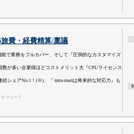
25旅費・経費精算/稟議
機能で業務をフルカバー、そして『圧倒的なカスタマイズ
員数が多い企業様ほどコストメリット大『CPUライセンス
連続シェアNo.1！(※)、『 intra-martは将来的な対応力』も
ータ ウェーブ