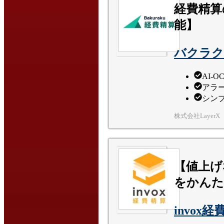
経費精算
能】
バクラク
AI-
アラ
シン
株式会社LayerX
【値上げ
をかんた
invox