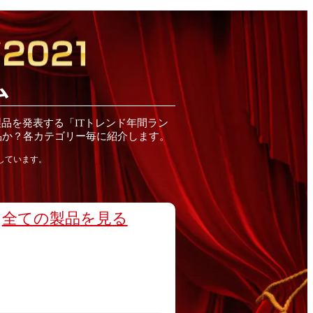
ム
製品
を発表する「ITトレンド
年間
ラン
品
か？各カテゴリー毎に紹介します。
しています。
全ての
製品
を見る