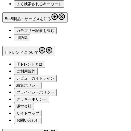
よく検索されるキーワード
BtoB製品・サービスを知る
カテゴリー記事を読む
用語集
ITトレンドについて
ITトレンドとは
ご利用規約
レビューガイドライン
編集ポリシー
プライバシーポリシー
クッキーポリシー
運営会社
サイトマップ
お問い合わせ