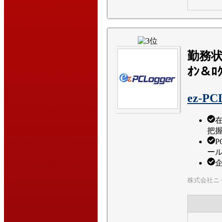
勤務状
ｵﾝ＆ﾛ
ez-PC
把
ー
株式会社ニ