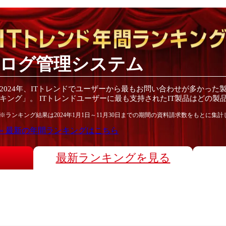
ログ管理システム
2024
年
、ITトレンドでユーザーから最もお問い合わせが多かった
キング」。 ITトレンドユーザーに最も支持されたIT
製品
はどの
製
※ランキング結果は
2024
年1月1日～
11月30日
までの期間の資料請求数をもとに集計
» 最新の
年間
ランキングはこちら
最新ランキングを見る