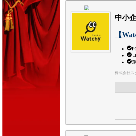
中小企
【Wa
P
株式会社ス