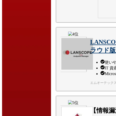
LANS
ラウド版
使い
IT 
Mic
エムオーテック
【情報漏