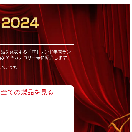
製品
を発表する「ITトレンド
年間
ラン
品
か？各カテゴリー毎に紹介します。
しています。
全ての
製品
を見る