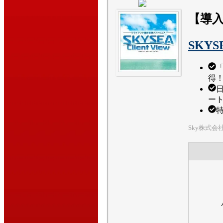
【導入
SKYSE
「
得
ー
Sky株式会