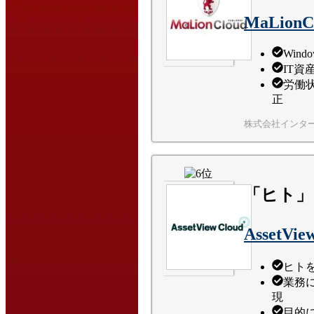
MaLionC
Win
IT
労働
正
株式会社インタ
「ヒト」
AssetVie
ヒト
業務
現
目的