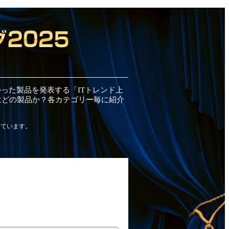
かった
製品
を発表する「ITトレンド
上
はどの
製品
か？各カテゴリー毎に紹介
しています。