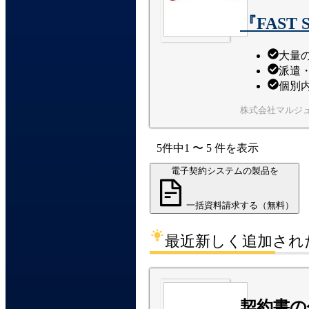
『FAST 
大量
派遣
個別
株式会社マルジ
5
件中
1
〜
5
件
を表示
電子契約システムの製品を
一括資料請求する（無料）
最近新しく追加され
契約書の