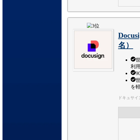
Docu
名）
利
を
ドキュサイ