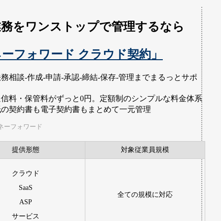
業務をワンストップで管理するなら
ネーフォワード クラウド契約」
務相談-作成-申請-承認-締結-保存-管理までまるっとサポ
ト
送信料・保管料がずっと0円。定額制のシンプルな料金体系
紙の契約書も電子契約書もまとめて一元管理
ネーフォワード
提供形態
対象従業員規模
クラウド
SaaS
全ての規模に対応
ASP
サービス