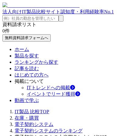
法人向けIT製品比較サイト
認知度・利用経験率No.1
資料請求リスト
0
件
無料資料請求フォームへ
ホーム
製品を探す
ランキングから探す
記事を読む
はじめての方へ
掲載について
ITトレンドへの掲載
イベントでリード獲得
動画で学ぶ
IT製品 比較TOP
在庫・購買
電子契約システム
電子契約システムのランキング