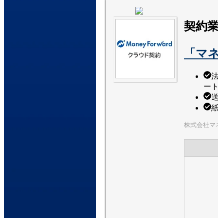
契約
「マ
法
ー
株式会社マ