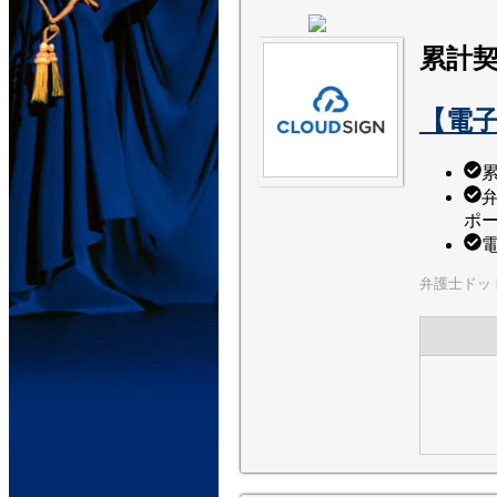
累計契
【電
累
ポ
弁護士ドッ