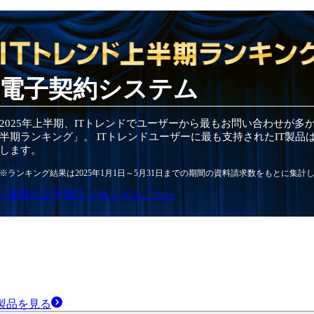
電子契約システム
2025
年
上半期
、ITトレンドでユーザーから最もお問い合わせが多
半期
ランキング」。 ITトレンドユーザーに最も支持されたIT
製品
します。
※ランキング結果は
2025
年1月1日～
5月31日
までの期間の資料請求数をもとに集計
» 最新の
上半期
ランキングはこちら
製品
を見る