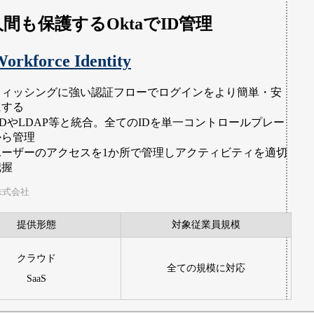
人間も保護するOktaでID管理
orkforce Identity
フィッシングに強い認証フローでログインをより簡単・安
にする
ADやLDAP等と統合。全てのIDを単一コントロールプレー
から管理
ユーザーのアクセスを1か所で管理しアクティビティを適切
把握
an株式会社
提供形態
対象従業員規模
クラウド
全ての規模に対応
SaaS