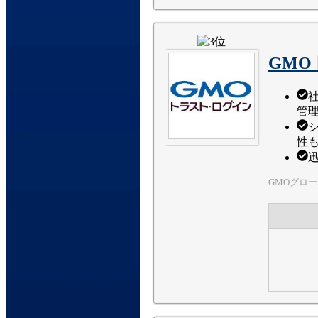
GM
管
性
GMOグロ