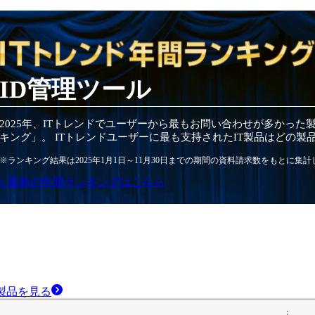
ID管理ツール
2025
年
、ITトレンドでユーザーから最もお問い合わせが多かった
キング」。 ITトレンドユーザーに最も支持されたIT
製品
はどの
製
※ランキング結果は
2025
年1月1日～
11月30日
までの期間の資料請求数をもとに集計
» 最新の
年間
ランキングはこちら
製品
を見る