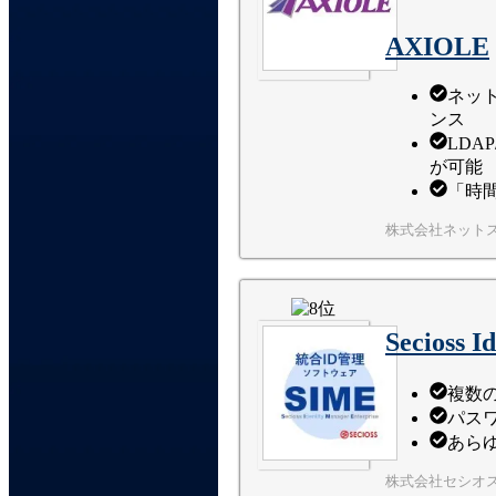
AXIOLE
ネッ
ンス
LDA
が可能
「時
株式会社ネット
Secioss 
複数
パス
あら
株式会社セシオ