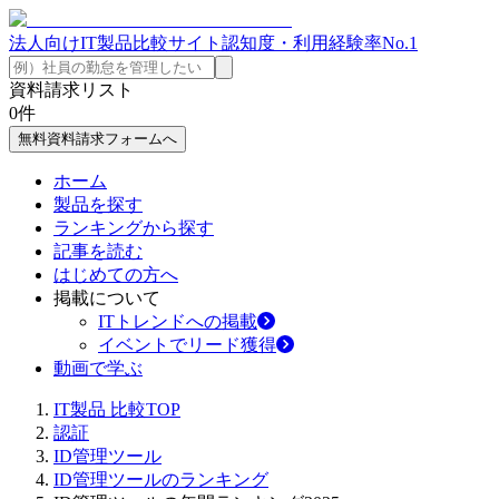
法人向けIT製品比較サイト
認知度・利用経験率No.1
資料請求リスト
0
件
無料資料請求フォームへ
ホーム
製品を探す
ランキングから探す
記事を読む
はじめての方へ
掲載について
ITトレンドへの掲載
イベントでリード獲得
動画で学ぶ
IT製品 比較TOP
認証
ID管理ツール
ID管理ツールのランキング