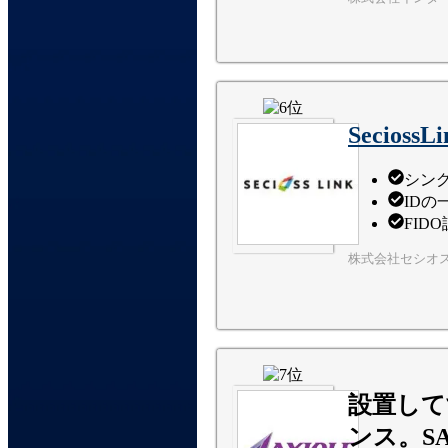
SeciossLi
シン
ID
FI
株式会社セシオ
設置して
ンス。S