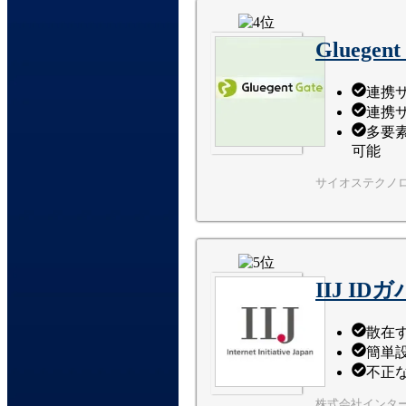
Glueg
連携
連携
多要
可能
サイオステクノ
IIJ I
散在
簡単
不正
株式会社インタ