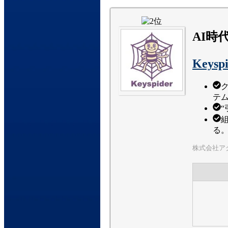
AI時
Keysp
テ
る
株式会社ア