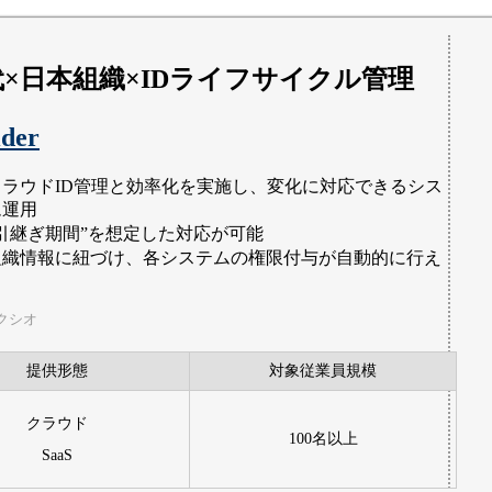
代×日本組織×IDライフサイクル管理
ider
クラウドID管理と効率化を実施し、変化に対応できるシス
ム運用
“引継ぎ期間”を想定した対応が可能
組織情報に紐づけ、各システムの権限付与が自動的に行え
。
クシオ
提供形態
対象従業員規模
クラウド
100名以上
SaaS