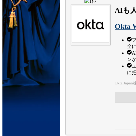
AIも
Okta W
全
ン
に
Okta Jap