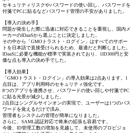
セキュリティリスクやパスワードの使い回し、パスワードを
付箋でPCに貼るなどパスワード管理の不安がありました。
【導入の決め手】
問題が発生した際に迅速に対応できることを重視し、国内メ
ーカーのIDaaSから選ぶことに決定しました。
その中から「GMOトラスト・ログイン」はすべてのサポー
トを日本語で直接受けられるため、最適だと判断しました。
IDaaSに必要な機能が標準で実装されており、1ID300円と安
価な点も導入の決め手でした。
【導入効果】
「GMOトラスト・ログイン」の導入効果は2点あります。1
点目は、アプリ利用時のセキュリティ強化です。
8つのアプリを連携させ、パスワードの使い回しや付箋でPC
に貼る光景が減少しました。
2点目はシングルサインオンの実現で、ユーザーは1つのパス
ワードを覚えるだけで済み、
管理者もシステムの管理が簡単になりました。
さらに、SAML認証対応で将来の拡張も容易です。
今後、ID管理工数の増加を見越して、未使用のプロビジョ