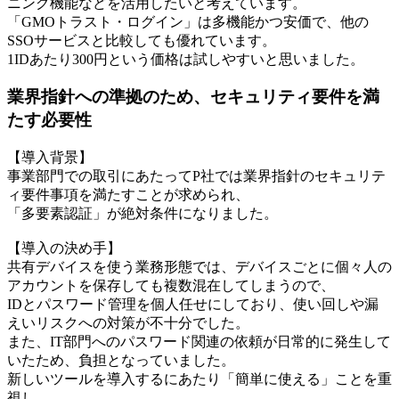
ニング機能などを活用したいと考えています。
「GMOトラスト・ログイン」は多機能かつ安価で、他の
SSOサービスと比較しても優れています。
1IDあたり300円という価格は試しやすいと思いました。
業界指針への準拠のため、セキュリティ要件を満
たす必要性
【導入背景】
事業部門での取引にあたってP社では業界指針のセキュリテ
ィ要件事項を満たすことが求められ、
「多要素認証」が絶対条件になりました。
【導入の決め手】
共有デバイスを使う業務形態では、デバイスごとに個々人の
アカウントを保存しても複数混在してしまうので、
IDとパスワード管理を個人任せにしており、使い回しや漏
えいリスクへの対策が不十分でした。
また、IT部門へのパスワード関連の依頼が日常的に発生して
いたため、負担となっていました。
新しいツールを導入するにあたり「簡単に使える」ことを重
視し、