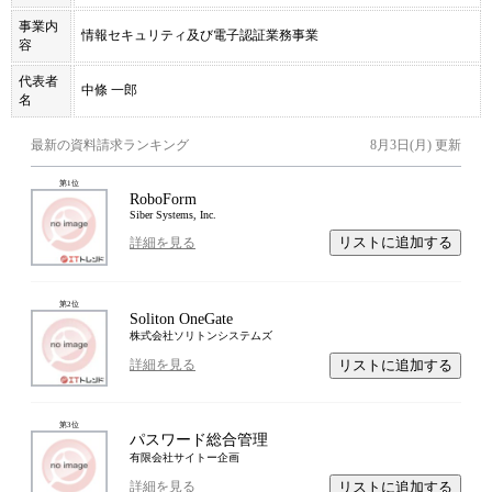
事業内
情報セキュリティ及び電子認証業務事業
容
代表者
中條 一郎
名
最新の資料請求ランキング
8月3日(月)
更新
第
1
位
RoboForm
Siber Systems, Inc.
リストに追加する
詳細を見る
第
2
位
Soliton OneGate
株式会社ソリトンシステムズ
リストに追加する
詳細を見る
第
3
位
パスワード総合管理
有限会社サイトー企画
リストに追加する
詳細を見る