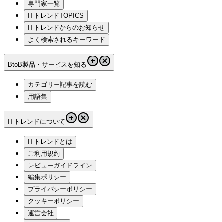
専門家一覧
ITトレンドTOPICS
ITトレンドからのお知らせ
よく検索されるキーワード
BtoB製品・サービスを知る
カテゴリー記事を読む
用語集
ITトレンドについて
ITトレンドとは
ご利用規約
レビューガイドライン
編集ポリシー
プライバシーポリシー
クッキーポリシー
運営会社