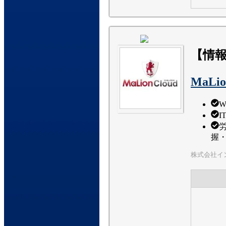
【情報
MaLio
W
握
株式会社イ