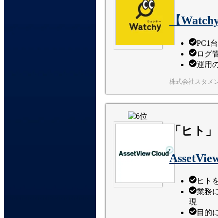
【Watc
PC1
ログ
運用
株式会社スタメ
「ヒト」
AssetVie
ヒト
業務
現
目的