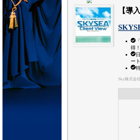
【導入
SKYSE
「
得
ー
Sky株式会