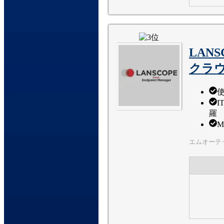
LAN
クラ
I
羅
M
エムオーテ