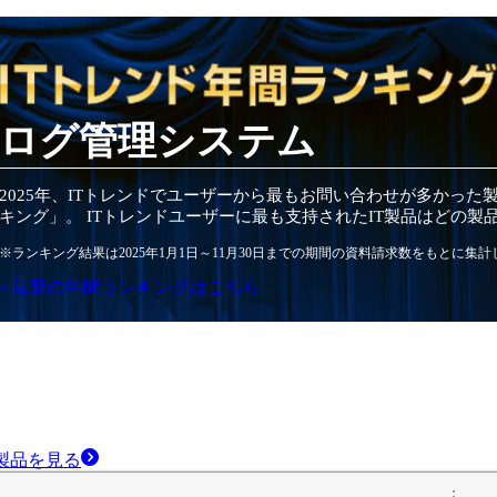
ログ管理システム
2025
年
、ITトレンドでユーザーから最もお問い合わせが多かった
キング」。 ITトレンドユーザーに最も支持されたIT
製品
はどの
製
※ランキング結果は
2025
年1月1日～
11月30日
までの期間の資料請求数をもとに集計
» 最新の
年間
ランキングはこちら
製品
を見る