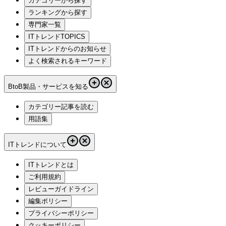
カテゴリーから探す
ランキングから探す
専門家一覧
ITトレンドTOPICS
ITトレンドからのお知らせ
よく検索されるキーワード
BtoB製品・サービスを知る
カテゴリー記事を読む
用語集
ITトレンドについて
ITトレンドとは
ご利用規約
レビューガイドライン
編集ポリシー
プライバシーポリシー
クッキーポリシー