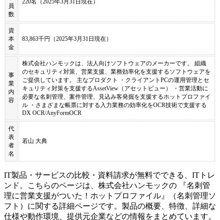
220名（2025年3月31日現在）
員
数
資
本
83,863千円（2025年3月31日現在）
金
株式会社ハンモックは、法人向けソフトウェアのメーカーです。 組織
のセキュリティ対策、営業支援、業務効率化を支援するソフトウェアを
事
ご提供しています。 主なプロダクト ・クライアントPCの運用管理とセ
業
キュリティ対策を支援するAssetView（アセットビュー） ・営業活動に
内
必要な名刺管理、案件管理、見込み客発掘を支援するホットプロファイ
容
ル ・さまざまな帳票に対する入力業務の効率化をOCR技術で支援する
DX OCR/AnyFormOCR
代
表
若山 大典
者
名
IT製品・サービスの比較・資料請求が無料でできる、ITトレ
ンド。こちらのページは、
株式会社ハンモック
の 『
名刺管
理に営業支援がついた！
ホットプロファイル
』（
名刺管理ソ
フト
）に関する詳細ページです。製品の概要、特徴、詳細な
仕様や動作環境、提供元企業などの情報をまとめています。