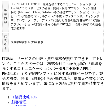
PHONE APPLI PEOPLE（組織を強くするコミュニケーションポータ
ル）等クラウドサービスの企画・開発・販売 アプリケーション開発・
事
販売（Microsoft、Cisco、Salesforce等の連携アプリケーション） ウェル
業
ビーイング経営のコンサルティング事業 オフィスコンサルティング事
内
業、テレワーク・フリーアドレスに適した什器の販売 各種IP-PBX対応
容
アプリケーションの開発・運用 各種IP-PBX設計・構築・保守 その他通
信設備工事
代
表
代表取締役社長 大林 春彦
者
名
IT製品・サービスの比較・資料請求が無料でできる、ITトレ
ンド。こちらのページは、
株式会社 Phone Appli
の 『
組織を
強くするコミュニケーションポータル
PHONE APPLI
PEOPLE
』（
名刺管理ソフト
）に関する詳細ページです。製
品の概要、特徴、詳細な仕様や動作環境、提供元企業などの
情報をまとめています。気になる製品は無料で資料請求でき
ます。
IT製品比較TOP
顧客管理