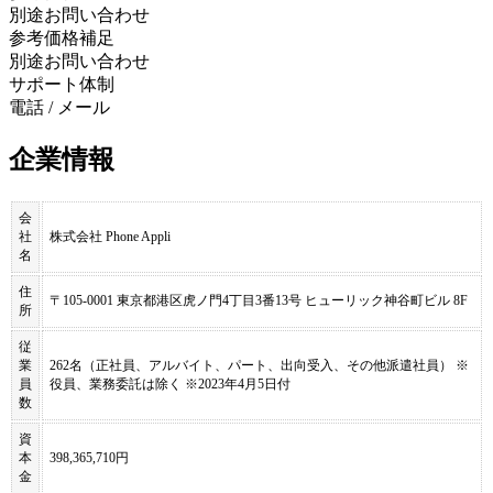
別途お問い合わせ
参考価格補足
別途お問い合わせ
サポート体制
電話 / メール
企業情報
会
社
株式会社 Phone Appli
名
住
〒105-0001 東京都港区虎ノ門4丁目3番13号 ヒューリック神谷町ビル 8F
所
従
業
262名（正社員、アルバイト、パート、出向受入、その他派遣社員） ※
員
役員、業務委託は除く ※2023年4月5日付
数
資
本
398,365,710円
金