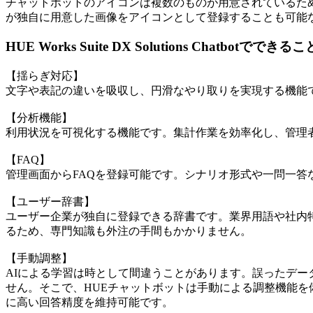
チャットボットのアイコンは複数のものが用意されているた
が独自に用意した画像をアイコンとして登録することも可能
HUE Works Suite DX Solutions Chatbotでできるこ
【揺らぎ対応】
文字や表記の違いを吸収し、円滑なやり取りを実現する機能
【分析機能】
利用状況を可視化する機能です。集計作業を効率化し、管理
【FAQ】
管理画面からFAQを登録可能です。シナリオ形式や一問一答
【ユーザー辞書】
ユーザー企業が独自に登録できる辞書です。業界用語や社内
るため、専門知識も外注の手間もかかりません。
【手動調整】
AIによる学習は時として間違うことがあります。誤ったデ
せん。そこで、HUEチャットボットは手動による調整機能
に高い回答精度を維持可能です。