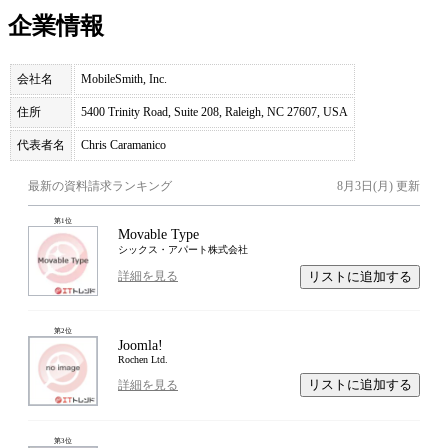
企業情報
会社名
MobileSmith, Inc.
住所
5400 Trinity Road, Suite 208, Raleigh, NC 27607, USA
代表者名
Chris Caramanico
最新の資料請求ランキング
8月3日(月)
更新
第
1
位
Movable Type
シックス・アパート株式会社
リストに追加する
詳細を見る
第
2
位
Joomla!
Rochen Ltd.
リストに追加する
詳細を見る
第
3
位