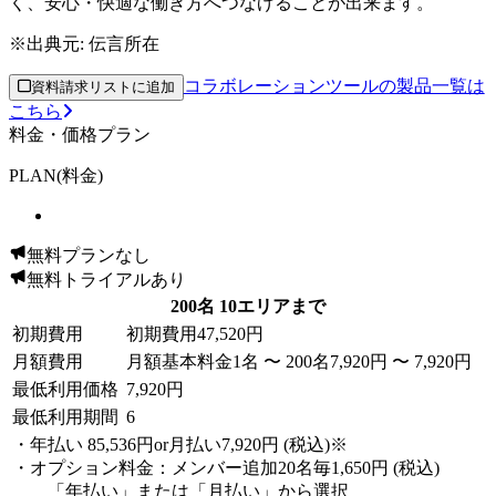
く、安心・快適な働き方へつなげることが出来ます。
※出典元:
伝言所在
コラボレーションツールの製品一覧は
資料請求リストに追加
こちら
料金・価格プラン
PLAN(料金)
無料プランなし
無料トライアルあり
200名 10エリアまで
初期費用
初期費用
47,520円
月額費用
月額基本料金
1名 〜 200名
7,920円 〜 7,920円
最低利用価格
7,920円
最低利用期間
6
・年払い 85,536円or月払い7,920円 (税込)※
・オプション料金：メンバー追加20名毎1,650円 (税込)
「年払い」または「月払い」から選択