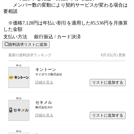
メンバー数の変動により契約サービスが変わる場合は
要相談
※価格7,128円は年払い割引を適用した85,536円を月換算
した金額
支払い方法
銀行振込 / カード決済
資料請求リストに追加
最新の資料請求ランキング
8月3日(月)
更新
第
1
位
キントーン
サイボウズ株式会社
リストに追加する
詳細を見る
第
2
位
セキメル
株式会社ASJ
リストに追加する
詳細を見る
第
3
位