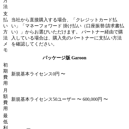
方
法
支
払
当社から直接購入する場合、「クレジットカード払
い
い」「マネーフォワード 掛け払い（口座振替/請求書払
方
い）」からお選びいただけます。 パートナー経由で購
法
入している場合は、購入先のパートナーに支払い方法
メ
を確認してください。
モ
パッケージ版 Garoon
初
期
新規基本ライセンス
0円 〜
費
用
月
額
新規基本ライセンス
50ユーザー 〜
600,000円 〜
費
用
最
低
利