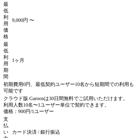
最
低
利
9,000円 〜
用
価
格
最
低
利
1ヶ月
用
期
間
初期費用0円、最低契約ユーザー10名から短期間での利用も
可能です
クラウド版 Garoonは30日間無料でご試用いただけます。
利用人数10名〜1ユーザー単位で契約できます。
価格：900円/1ユーザー
支
払
い
カード決済 / 銀行振込