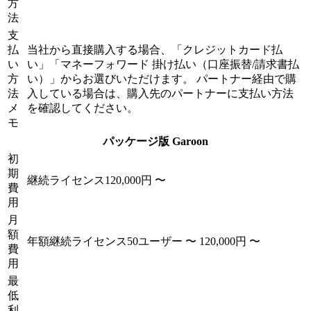
方
法
支
払
当社から直接購入する場合、「クレジットカード払
い
い」「マネーフォワード 掛け払い（口座振替/請求書払
方
い）」からお選びいただけます。 パートナー経由で購
法
入している場合は、購入先のパートナーに支払い方法
メ
を確認してください。
モ
パッケージ版 Garoon
初
期
継続ライセンス
120,000円 〜
費
用
月
額
年額継続ライセンス
50ユーザー 〜
120,000円 〜
費
用
最
低
利