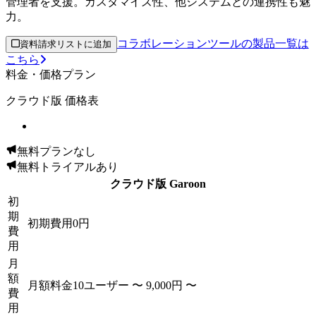
管理者を支援。カスタマイズ性、他システムとの連携性も魅
力。
コラボレーションツールの製品一覧は
資料請求リストに追加
こちら
料金・価格プラン
クラウド版 価格表
無料プランなし
無料トライアルあり
クラウド版 Garoon
初
期
初期費用
0円
費
用
月
額
月額料金
10ユーザー 〜
9,000円 〜
費
用