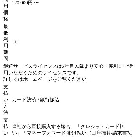
120,000円 〜
用
価
格
最
低
利
1年
用
期
間
継続サービスライセンスは2年目以降より安心・便利にご活
用いただくためのライセンスです。
詳しくはホームページをご覧ください。
支
払
い
カード決済 / 銀行振込
方
法
支
払
当社から直接購入する場合、「クレジットカード払
い
い」「マネーフォワード 掛け払い（口座振替/請求書払