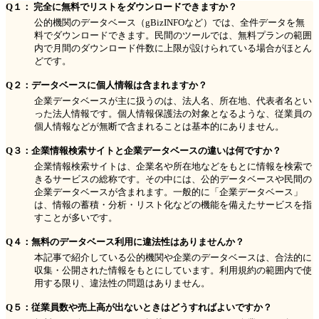
Q１： 完全に無料でリストをダウンロードできますか？
公的機関のデータベース（gBizINFOなど）では、全件データを無
料でダウンロードできます。民間のツールでは、無料プランの範囲
内で月間のダウンロード件数に上限が設けられている場合がほとん
どです。
Q２：データベースに個人情報は含まれますか？
企業データベースが主に扱うのは、法人名、所在地、代表者名とい
った法人情報です。個人情報保護法の対象となるような、従業員の
個人情報などが無断で含まれることは基本的にありません。
Q３：企業情報検索サイトと企業データベースの違いは何ですか？
企業情報検索サイトは、企業名や所在地などをもとに情報を検索で
きるサービスの総称です。その中には、公的データベースや民間の
企業データベースが含まれます。一般的に「企業データベース」
は、情報の蓄積・分析・リスト化などの機能を備えたサービスを指
すことが多いです。
Q４：無料のデータベース利用に違法性はありませんか？
本記事で紹介している公的機関や企業のデータベースは、合法的に
収集・公開された情報をもとにしています。利用規約の範囲内で使
用する限り、違法性の問題はありません。
Q５：従業員数や売上高が出ないときはどうすればよいですか？