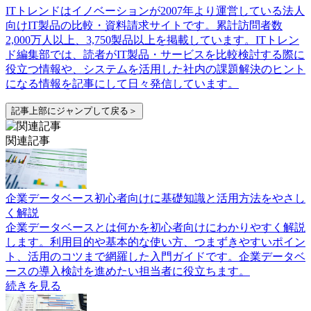
ITトレンドはイノベーションが2007年より運営している法人
向けIT製品の比較・資料請求サイトです。累計訪問者数
2,000万人以上、3,750製品以上を掲載しています。ITトレン
ド編集部では、読者がIT製品・サービスを比較検討する際に
役立つ情報や、システムを活用した社内の課題解決のヒント
になる情報を記事にして日々発信しています。
記事上部にジャンプして戻る＞
関連記事
企業データベース初心者向けに基礎知識と活用方法をやさし
く解説
企業データベースとは何かを初心者向けにわかりやすく解説
します。利用目的や基本的な使い方、つまずきやすいポイン
ト、活用のコツまで網羅した入門ガイドです。企業データベ
ースの導入検討を進めたい担当者に役立ちます。
続きを見る