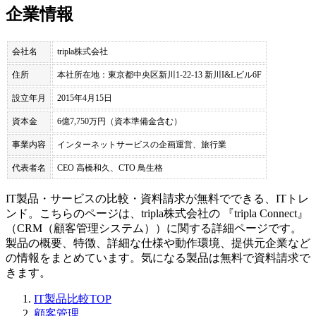
企業情報
会社名
tripla株式会社
住所
本社所在地：東京都中央区新川1-22-13 新川I&Lビル6F
設立年月
2015年4月15日
資本金
6億7,750万円（資本準備金含む）
事業内容
インターネットサービスの企画運営、旅行業
代表者名
CEO 高橋和久、CTO 鳥生格
IT製品・サービスの比較・資料請求が無料でできる、ITトレ
ンド。こちらのページは、
tripla株式会社
の 『
tripla Connect
』
（
CRM（顧客管理システム）
）に関する詳細ページです。
製品の概要、特徴、詳細な仕様や動作環境、提供元企業など
の情報をまとめています。気になる製品は無料で資料請求で
きます。
IT製品比較TOP
顧客管理