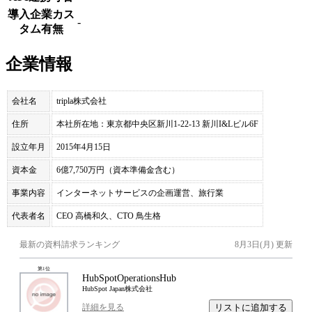
導入企業カス
-
タム有無
企業情報
会社名
tripla株式会社
住所
本社所在地：東京都中央区新川1-22-13 新川I&Lビル6F
設立年月
2015年4月15日
資本金
6億7,750万円（資本準備金含む）
事業内容
インターネットサービスの企画運営、旅行業
代表者名
CEO 高橋和久、CTO 鳥生格
最新の資料請求ランキング
8月3日(月)
更新
第
1
位
HubSpotOperationsHub
HubSpot Japan株式会社
リストに追加する
詳細を見る