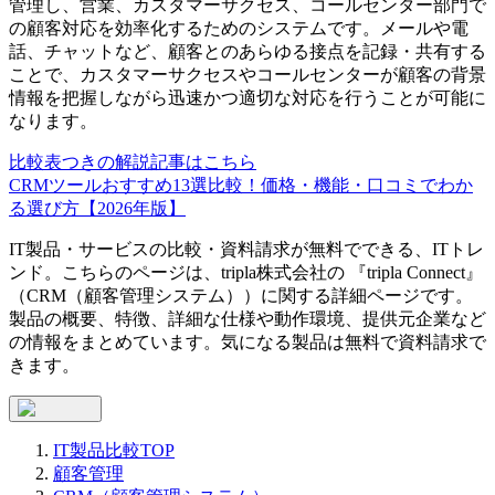
管理し、営業、カスタマーサクセス、コールセンター部門で
の顧客対応を効率化するためのシステムです。メールや電
話、チャットなど、顧客とのあらゆる接点を記録・共有する
ことで、カスタマーサクセスやコールセンターが顧客の背景
情報を把握しながら迅速かつ適切な対応を行うことが可能に
なります。
比較表つきの解説記事はこちら
CRMツールおすすめ13選比較！価格・機能・口コミでわか
る選び方【2026年版】
IT製品・サービスの比較・資料請求が無料でできる、ITトレ
ンド。こちらのページは、
tripla株式会社
の 『
tripla Connect
』
（
CRM（顧客管理システム）
）に関する詳細ページです。
製品の概要、特徴、詳細な仕様や動作環境、提供元企業など
の情報をまとめています。気になる製品は無料で資料請求で
きます。
IT製品比較TOP
顧客管理