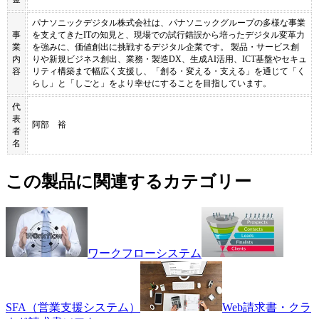
パナソニックデジタル株式会社は、パナソニックグループの多様な事業
事
を支えてきたITの知見と、現場での試行錯誤から培ったデジタル変革力
業
を強みに、価値創出に挑戦するデジタル企業です。 製品・サービス創
内
りや新規ビジネス創出、業務・製造DX、生成AI活用、ICT基盤やセキュ
容
リティ構築まで幅広く支援し、「創る・変える・支える」を通じて「く
らし」と「しごと」をより幸せにすることを目指しています。
代
表
阿部 裕
者
名
この製品に関連するカテゴリー
ワークフローシステム
SFA（営業支援システム）
Web請求書・クラ