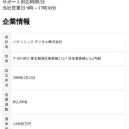
サポート対応時間/日
当社営業日 9時～17時30分
企業情報
会
社
パナソニック デジタル株式会社
名
住
〒105-0021 東京都港区東新橋2-12-7 住友東新橋ビル2号館
所
設
立
1999年2月22日
年
月
従
業
約2,200名
員
数
資
本
1,040百万円
金