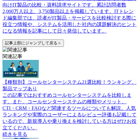
向けIT製品の比較・資料請求サイトです。累計訪問者数
2,000万人以上、3,750製品以上を掲載しています。ITトレン
ド編集部では、読者がIT製品・サービスを比較検討する際に
役立つ情報や、システムを活用した社内の課題解決のヒント
になる情報を記事にして日々発信しています。
記事上部にジャンプして戻る＞
関連記事
【種類別】コールセンターシステム21選比較！ランキング、
製品マップあり
この記事ではおすすめコールセンターシステムを比較しま
す。また、コールセンターシステムの種類やメリット、
CTI・CRM・FAQなど関連するツールについても解説。人気
ランキングや実際のユーザーによるレビュー評価も記載して
いるので、新規導入や乗り換えを検討している方はぜひお役
立てください。
続きを見る