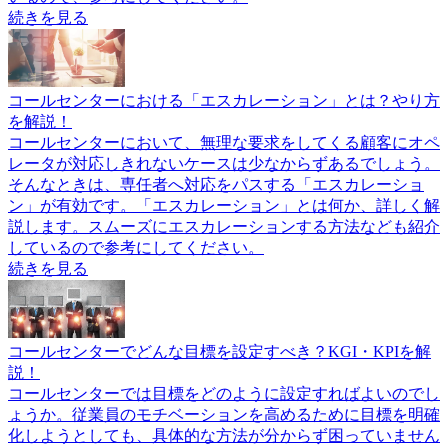
続きを見る
コールセンターにおける「エスカレーション」とは？やり方
を解説！
コールセンターにおいて、無理な要求をしてくる顧客にオペ
レータが対応しきれないケースは少なからずあるでしょう。
そんなときは、専任者へ対応をパスする「エスカレーショ
ン」が有効です。「エスカレーション」とは何か、詳しく解
説します。スムーズにエスカレーションする方法なども紹介
しているので参考にしてください。
続きを見る
コールセンターでどんな目標を設定すべき？KGI・KPIを解
説！
コールセンターでは目標をどのように設定すればよいのでし
ょうか。従業員のモチベーションを高めるために目標を明確
化しようとしても、具体的な方法が分からず困っていません