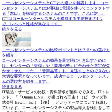
コールセンターシステムとCTIとの違いを解説します。コー
ルセンターシステムとはお客様に電話を使ってコンタクトす
る「窓口」を構築するシステムのことです。これに対し、
CTIはコールセンターシステムを構成する主要技術の1つ
で、レベルと性格が異なります。
続きを見る
コールセンターシステムの比較ポイントとは？６つの選び方
を紹介！
コールセンターシステムの効果を最大限に引き出すために
は、センターの「規模」や「業務形態」に合わせた選定が欠
かせません。また、「音声品質」も、見逃すことのできない
大切な要素となっています。成功するコールセンターシステ
ムの選び方を紹介します。
続きを見る
IT製品・サービスの比較・資料請求が無料でできる、ITトレ
ンド。「
「Omnia LINK」が選ばれる理由！（ビーウィズ株
式会社 Bewith, Inc.）【PR】
」というテーマについて解説し
ています。
コールセンターシステム
の製品導入を検討をして