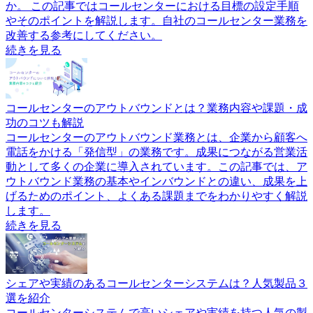
か。 この記事ではコールセンターにおける目標の設定手順
やそのポイントを解説します。自社のコールセンター業務を
改善する参考にしてください。
続きを見る
コールセンターのアウトバウンドとは？業務内容や課題・成
功のコツも解説
コールセンターのアウトバウンド業務とは、企業から顧客へ
電話をかける「発信型」の業務です。成果につながる営業活
動として多くの企業に導入されています。この記事では、ア
ウトバウンド業務の基本やインバウンドとの違い、成果を上
げるためのポイント、よくある課題までをわかりやすく解説
します。
続きを見る
シェアや実績のあるコールセンターシステムは？人気製品３
選を紹介
コールセンターシステムで高いシェアや実績を持つ人気の製