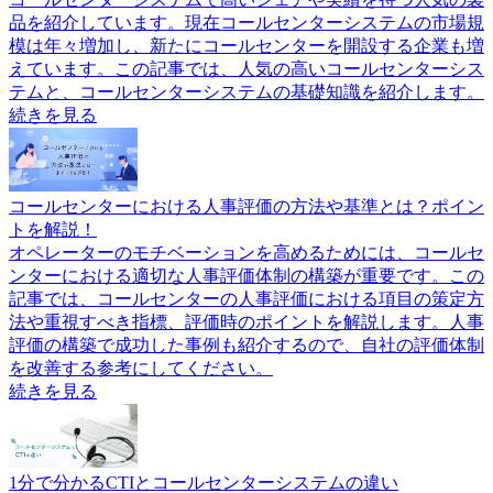
品を紹介しています。現在コールセンターシステムの市場規
模は年々増加し、新たにコールセンターを開設する企業も増
えています。この記事では、人気の高いコールセンターシス
テムと、コールセンターシステムの基礎知識を紹介します。
続きを見る
コールセンターにおける人事評価の方法や基準とは？ポイン
トを解説！
オペレーターのモチベーションを高めるためには、コールセ
ンターにおける適切な人事評価体制の構築が重要です。この
記事では、コールセンターの人事評価における項目の策定方
法や重視すべき指標、評価時のポイントを解説します。人事
評価の構築で成功した事例も紹介するので、自社の評価体制
を改善する参考にしてください。
続きを見る
1分で分かるCTIとコールセンターシステムの違い