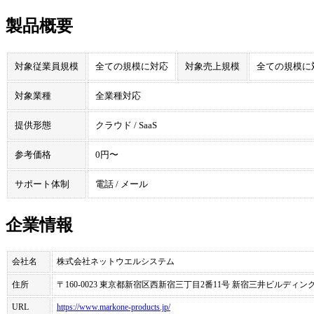
製品概要
対象従業員規模
全ての規模に対応
対象売上規模
全ての規模に
対象業種
全業種対応
提供形態
クラウド / SaaS
参考価格
0円〜
サポート体制
電話 / メール
企業情報
会社名
株式会社ネットウエルシステム
住所
〒160-0023 東京都新宿区西新宿三丁目2番11号 新宿三井ビルディン
URL
https://www.markone-products.jp/