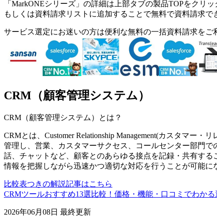
「
MarkONEシリーズ
」の詳細は上部タブの製品TOPをクリッ
もしくは資料請求リストに追加することで無料で資料請求で
サービス選定にお迷いの方は便利な無料の一括資料請求をご
CRM（顧客管理システム）
CRM（顧客管理システム）
とは？
CRMとは、Customer Relationship Managemen
管理し、営業、カスタマーサクセス、コールセンター部門で
話、チャットなど、顧客とのあらゆる接点を記録・共有する
情報を把握しながら迅速かつ適切な対応を行うことが可能に
比較表つきの解説記事はこちら
CRMツールおすすめ13選比較！価格・機能・口コミでわかる選
2026年06月08日
最終更新