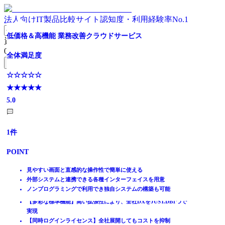
法人向けIT製品比較サイト
認知度・利用経験率No.1
【利用企業1万社】名刺起点のシンプルな顧客管理を実現
日本/世界でトップシェア！全世界導入数15万社を突
“正確な名刺情報”を活用した顧客管理。営業名刺管理サー
【勝負は顧客接点】6,000社採用のCRMツール
成長企業に最適・オールインワンCRM
全体満足度
完全ノーコード×生成AIでDX推進！ JUST.DB 【無料トラ
低価格＆高機能 業務改善クラウドサービス
資料請求リスト
破！！
ビス
イアル可能】
0
件
全体満足度
全体満足度
全体満足度
☆☆☆☆☆
全体満足度
無料資料請求フォームへ
全体満足度
全体満足度
★★★★★
全体満足度
☆☆☆☆☆
☆☆☆☆☆
☆☆☆☆☆
☆☆☆☆☆
4.8
ホーム
★★★★★
☆☆☆☆☆
☆☆☆☆☆
★★★★★
★★★★★
☆☆☆☆☆
★★★★★
製品を探す
4.2
★★★★★
★★★★★
3.6
3.8
★★★★★
5.0
ランキングから探す
3.9
4.3
9
5.0
件
記事を読む
はじめての方へ
3049
112
52
POINT
1
件
件
件
件
掲載について
ITトレンドへの掲載
1963
1021
1
件
件
件
顧客情報を一元管理することで属人化させない顧客データベース
POINT
POINT
POINT
POINT
イベントでリード獲得
日々の営業活動データを記録し活用することで営業の質を向上
POINT
POINT
POINT
動画で学ぶ
現場を知り尽くした営業が監修した圧倒的に使いやすいUI
名刺をスキャンするだけ。精度99.9%で正確な顧客DBを構築
定着率95％！定着支援の専門チームが課題に合わせて徹底支援。
セールス・サービス・メール配信を１つに集約
見やすい画面と直感的な操作性で簡単に使える
SFAやMAなど、多種多様な外部サービスと連携できる拡張性の高
6,000社超、185業種以上で採用されているCRM/SFA
統合された顧客データでビジネスの成長を実現
外部システムと連携できる各種インターフェイスを用意
15万社の圧倒的な導入実績とノウハウ
顧客情報の手入力不要。名刺のスキャンで簡単・正確にデータ化
【完全ノーコード×生成AI】マウス操作と"ことば"でシステム開
IT製品比較TOP
さ
確かな効果。売上192%、営業会議時間1/6を実現するCRM/SFAツ
少数精鋭の成長企業が求める今すぐ役立つ機能
ノンプログラミングで利用でき独自システムの構築も可能
導入企業は、売上30%アップを実現！
新しい名刺がスキャンされるだけで、情報を自動で更新
発
顧客管理
数名規模の中小企業から大手企業まで幅広く1万社の利用実績
ール
世界でも日本でもトップシェアのCRM/SFA
効率的・効果的なメール配信もSKYPCEで支援
【多彩な標準機能】高い拡張性により、全社DXをJUST.DB1つで
CRM（顧客管理システム）
実現
MarkONEシリーズ
【同時ログインライセンス】全社展開してもコストを抑制