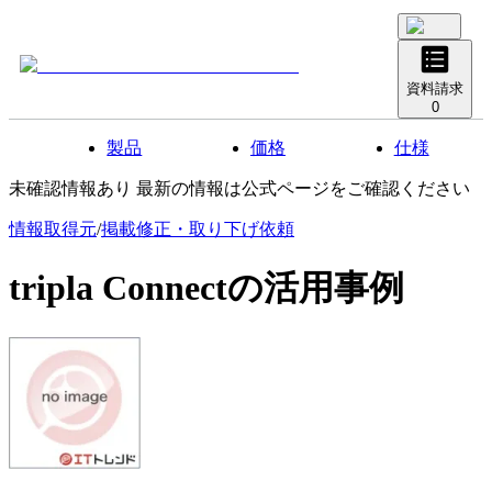
資料請求
0
製品
価格
仕様
未確認情報あり 最新の情報は公式ページをご確認ください
情報取得元
/
掲載修正・取り下げ依頼
tripla Connect
の活用事例