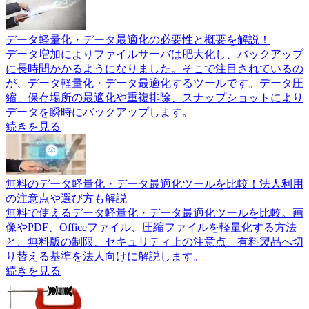
データ軽量化・データ最適化の必要性と概要を解説！
データ増加によりファイルサーバは肥大化し、バックアップ
に長時間かかるようになりました。そこで注目されているの
が、データ軽量化・データ最適化するツールです。データ圧
縮、保存場所の最適化や重複排除、スナップショットにより
データを瞬時にバックアップします。
続きを見る
無料のデータ軽量化・データ最適化ツールを比較！法人利用
の注意点や選び方も解説
無料で使えるデータ軽量化・データ最適化ツールを比較。画
像やPDF、Officeファイル、圧縮ファイルを軽量化する方法
と、無料版の制限、セキュリティ上の注意点、有料製品へ切
り替える基準を法人向けに解説します。
続きを見る