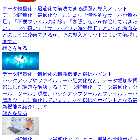
データ軽量化・最適化で解決できる課題と導入メリット
データ軽量化・最適化ツールにより「慢性的なサーバ容量不
足」「不要ファイルの削除」「参照はないが保管しておきた
いデータの扱い」「サーバダウン時の復旧」といった課題を
どのように改善できるか、その導入メリットについて解説し
ます。
続きを見る
データ軽量化・最適化の最新機能と選択ポイント
バックアップやファイルサーバ肥大化など、データ増加を背
景にした課題を解決する「データ軽量化・データ最適化」ツ
ール。ツールは現在、バックアップツールとファイルサーバ
管理ツールに進化しています。その選択のポイントとなる最
新機能を紹介します。
続きを見る
データ軽量化・データ最適化アプリとは？機能や比較ポイン