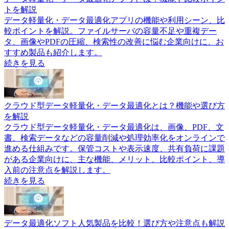
トを解説
データ軽量化・データ最適化アプリの機能や利用シーン、比
較ポイントを解説。ファイルサーバの容量不足や重複デー
タ、画像やPDFの圧縮、検索性の改善に悩む企業向けに、お
すすめ製品も紹介します。
続きを見る
クラウド型データ軽量化・データ最適化とは？機能や選び方
を解説
クラウド型データ軽量化・データ最適化は、画像、PDF、文
書、検索データなどの容量削減や処理効率化をオンラインで
進める仕組みです。保管コストや表示速度、共有負荷に課題
がある企業向けに、主な機能、メリット、比較ポイント、導
入前の注意点を解説します。
続きを見る
データ最適化ソフト人気製品を比較！選び方や注意点も解説