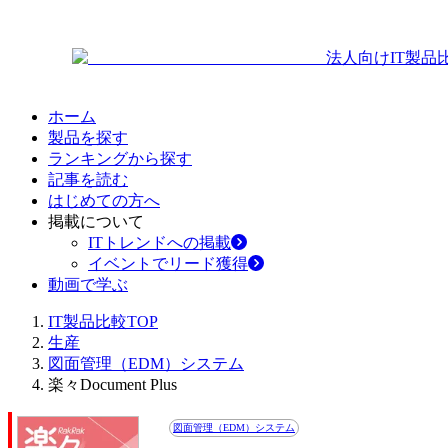
法人向けIT製品
ホーム
製品を探す
ランキングから探す
記事を読む
はじめての方へ
掲載について
ITトレンドへの掲載
イベントでリード獲得
動画で学ぶ
IT製品比較TOP
生産
図面管理（EDM）システム
楽々Document Plus
図面管理（EDM）システム