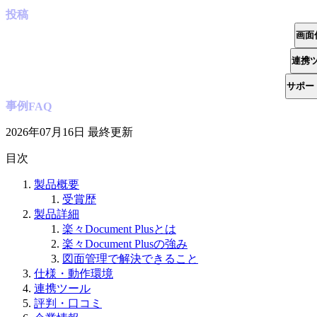
投稿
画面
連携
サポー
事例
FAQ
2026年07月16日
最終更新
目次
製品概要
受賞歴
製品詳細
楽々Document Plusとは
楽々Document Plusの強み
図面管理で解決できること
仕様・動作環境
連携ツール
評判・口コミ