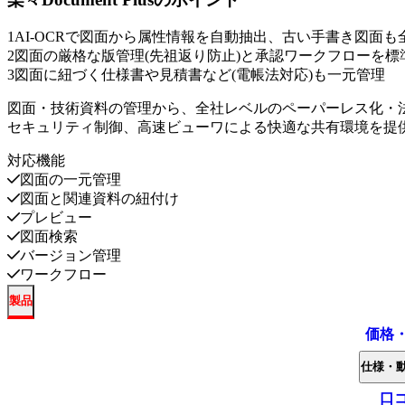
1
AI-OCRで図面から属性情報を自動抽出、古い手書き図面も
2
図面の厳格な版管理(先祖返り防止)と承認ワークフローを標
3
図面に紐づく仕様書や見積書など(電帳法対応)も一元管理
図面・技術資料の管理から、全社レベルのペーパーレス化・
セキュリティ制御、高速ビューワによる快適な共有環境を提
対応機能
図面の一元管理
図面と関連資料の紐付け
プレビュー
図面検索
バージョン管理
ワークフロー
製品
価格
仕様・
口