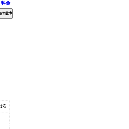
・料金
動作環境
対応