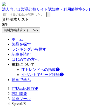
法人向けIT製品比較サイト
認知度・利用経験率No.1
資料請求リスト
0
件
無料資料請求フォームへ
ホーム
製品を探す
ランキングから探す
記事を読む
はじめての方へ
掲載について
ITトレンドへの掲載
イベントでリード獲得
動画で学ぶ
IT製品比較TOP
設計開発
開発ツール
SpreadJS