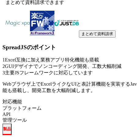
まとめて資料請求できます
まとめて資料請求
SpreadJS
のポイント
1
Excel互換に加え業務アプリ特化機能も搭載
2
GUIデザイナでノンコーディング開発、工数大幅削減
3
主要JSフレームワークに対応しています
Webブラウザ上でExcelライクなUIと表計算機能を実装するJav
能も搭載し、開発工数を大幅削減します。
対応機能
プラットフォーム
API
管理ツール
製品