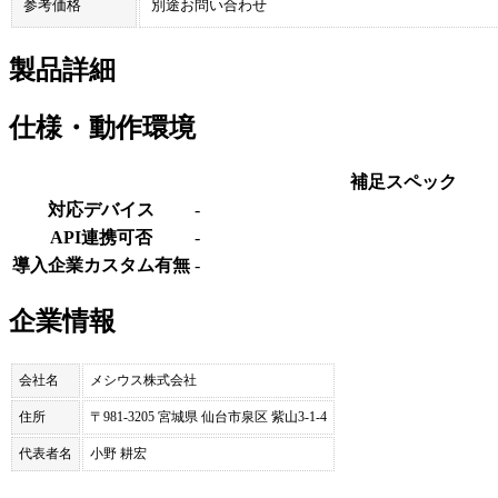
参考価格
別途お問い合わせ
製品詳細
仕様・動作環境
補足スペック
対応デバイス
-
API連携可否
-
導入企業カスタム有無
-
企業情報
会社名
メシウス株式会社
住所
〒981-3205 宮城県 仙台市泉区 紫山3-1-4
代表者名
小野 耕宏