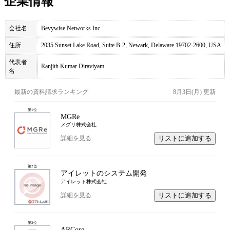
企業情報
会社名
Bevywise Networks Inc.
住所
2035 Sunset Lake Road, Suite B-2, Newark, Delaware 19702-2600, USA
代表者
Ranjith Kumar Diraviyam
名
最新の資料請求ランキング
8月3日(月)
更新
第
1
位
MGRe
メグリ株式会社
リストに追加する
詳細を見る
第
2
位
アイレットのシステム開発
アイレット株式会社
リストに追加する
詳細を見る
第
3
位
ARCore