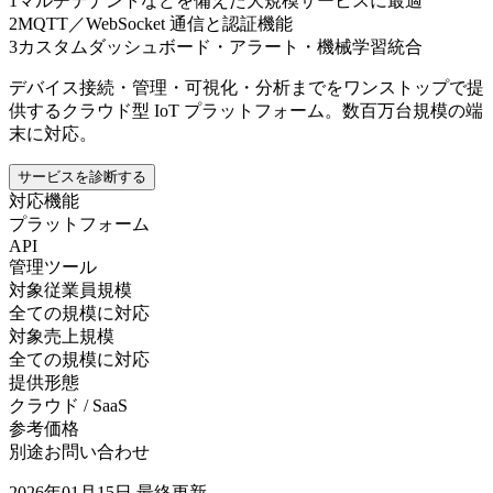
1
マルチテナントなどを備えた大規模サービスに最適
2
MQTT／WebSocket 通信と認証機能
3
カスタムダッシュボード・アラート・機械学習統合
デバイス接続・管理・可視化・分析までをワンストップで提
供するクラウド型 IoT プラットフォーム。数百万台規模の端
末に対応。
サービスを診断する
対応機能
プラットフォーム
API
管理ツール
対象従業員規模
全ての規模に対応
対象売上規模
全ての規模に対応
提供形態
クラウド / SaaS
参考価格
別途お問い合わせ
2026年01月15日
最終更新