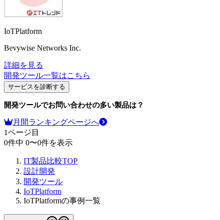
IoTPlatform
Bevywise Networks Inc.
詳細を見る
開発ツール
一覧はこちら
サービスを診断する
開発ツール
でお問い合わせの多い製品は？
月間ランキングページへ
1
ページ目
0
件中
0
〜
0
件を表示
IT製品比較TOP
設計開発
開発ツール
IoTPlatform
IoTPlatformの事例一覧