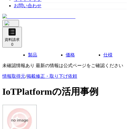
お問い合わせ
資料請求
0
製品
価格
仕様
未確認情報あり 最新の情報は公式ページをご確認ください
情報取得元
/
掲載修正・取り下げ依頼
IoTPlatform
の活用事例