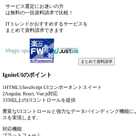
サービス選定にお迷いの方
は無料の一括資料請求で比較！
ITトレンドがおすすめするサービスを
まとめて資料請求できます
まとめて資料請求
IgniteUI
のポイント
1
HTML5/JavaScript UIコンポーネントスイート
2
Angular, React, Vue.js対応
3
350以上のUIコントロールを提供
豊富なUIコントロールと強力なデータバインディング機能
スを実現します。
対応機能
プラットフォーム