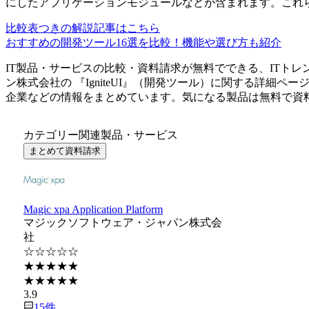
にしたアプリケーションモジュールなどが含まれます。これ
比較表つきの解説記事はこちら
おすすめの開発ツール16選を比較！機能や選び方も紹介
IT製品・サービスの比較・資料請求が無料でできる、ITトレ
ン株式会社
の 『
IgniteUI
』（
開発ツール
）に関する詳細ペー
企業などの情報をまとめています。気になる製品は無料で資
カテゴリー関連製品・サービス
まとめて資料請求
Magic xpa Application Platform
マジックソフトウェア・ジャパン株式会
社
☆☆☆☆☆
★★★★★
★★★★★
3.9
15
件