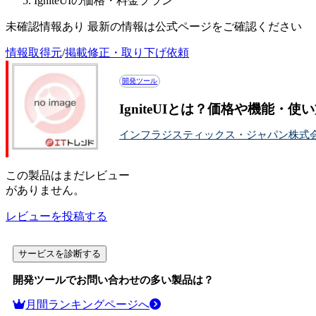
IgniteUIの価格・料金プラン
未確認情報あり 最新の情報は公式ページをご確認ください
情報取得元
/
掲載修正・取り下げ依頼
開発ツール
IgniteUIとは？価格や機能・使
インフラジスティックス・ジャパン株式
この
製品
はまだレビュー
がありません。
レビューを投稿する
サービスを診断する
開発ツール
でお問い合わせの多い製品は？
月間ランキングページへ