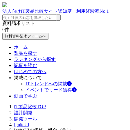
法人向けIT製品比較サイト
認知度・利用経験率No.1
資料請求リスト
0
件
無料資料請求フォームへ
ホーム
製品を探す
ランキングから探す
記事を読む
はじめての方へ
掲載について
ITトレンドへの掲載
イベントでリード獲得
動画で学ぶ
IT製品比較TOP
設計開発
開発ツール
IgniteUI