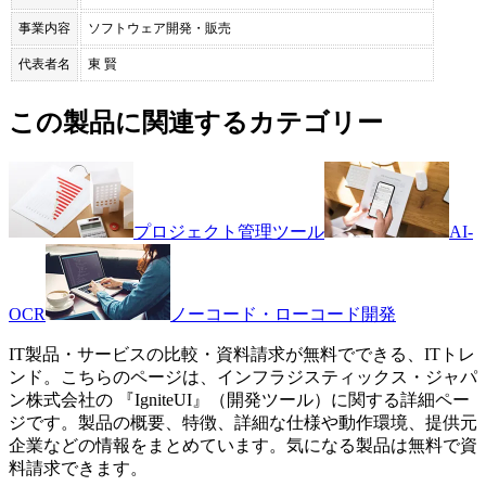
事業内容
ソフトウェア開発・販売
代表者名
東 賢
この製品に関連するカテゴリー
プロジェクト管理ツール
AI-
OCR
ノーコード・ローコード開発
IT製品・サービスの比較・資料請求が無料でできる、ITトレ
ンド。こちらのページは、
インフラジスティックス・ジャパ
ン株式会社
の 『
IgniteUI
』（
開発ツール
）に関する詳細ペー
ジです。製品の概要、特徴、詳細な仕様や動作環境、提供元
企業などの情報をまとめています。気になる製品は無料で資
料請求できます。