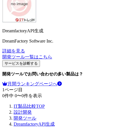
DreamfactoryAPI生成
DreamFactory Software Inc.
詳細を見る
開発ツール
一覧はこちら
サービスを診断する
開発ツール
でお問い合わせの多い製品は？
月間ランキングページへ
1
ページ目
0
件中
0
〜
0
件を表示
IT製品比較TOP
設計開発
開発ツール
DreamfactoryAPI生成