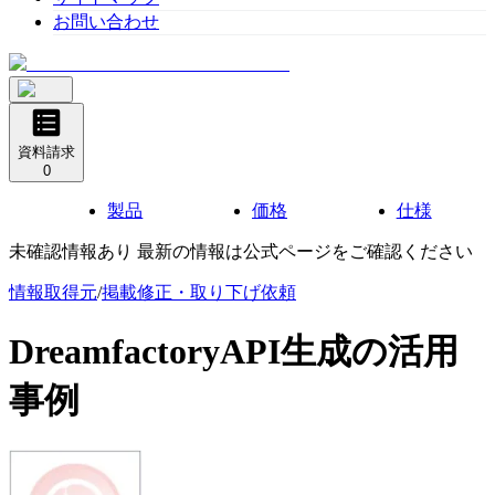
お問い合わせ
資料請求
0
製品
価格
仕様
未確認情報あり 最新の情報は公式ページをご確認ください
情報取得元
/
掲載修正・取り下げ依頼
DreamfactoryAPI生成
の活用
事例