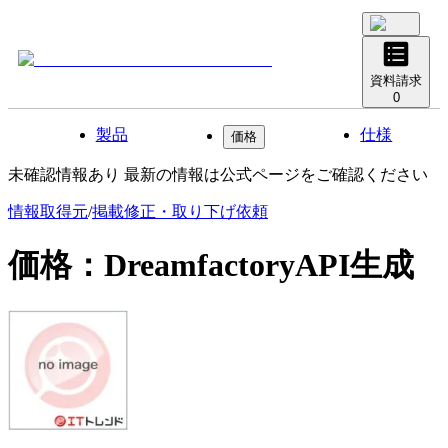
資料請求
0
製品
仕様
価格
未確認情報あり 最新の情報は公式ページをご確認ください
情報取得元
/
掲載修正・取り下げ依頼
価格：
DreamfactoryAPI生成