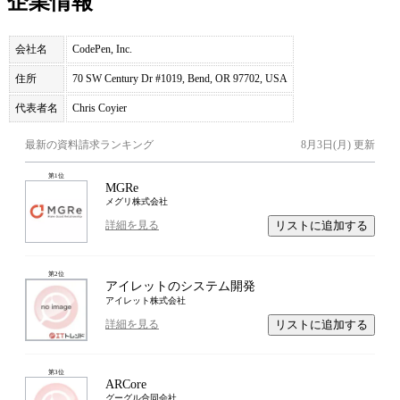
企業情報
会社名
CodePen, Inc.
住所
70 SW Century Dr #1019, Bend, OR 97702, USA
代表者名
Chris Coyier
最新の資料請求ランキング
8月3日(月)
更新
第
1
位
MGRe
メグリ株式会社
リストに追加する
詳細を見る
第
2
位
アイレットのシステム開発
アイレット株式会社
リストに追加する
詳細を見る
第
3
位
ARCore
グーグル合同会社