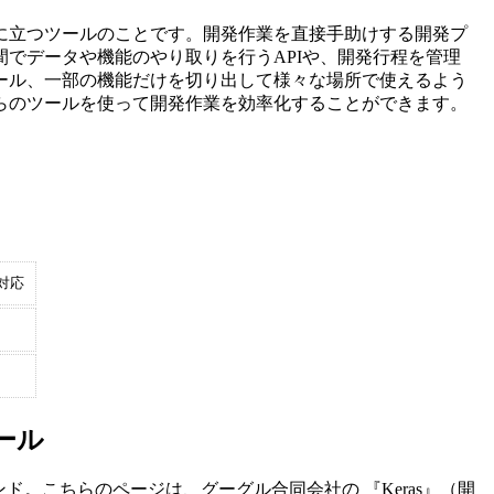
に立つツールのことです。開発作業を直接手助けする開発プ
でデータや機能のやり取りを行うAPIや、開発行程を管理
ール、一部の機能だけを切り出して様々な場所で使えるよう
らのツールを使って開発作業を効率化することができます。
対応
ール
ンド。こちらのページは、
グーグル合同会社
の 『
Keras
』（
開