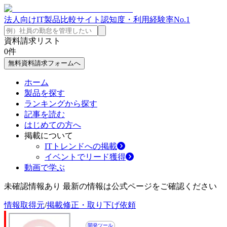
法人向けIT製品比較サイト
認知度・利用経験率No.1
資料請求リスト
0
件
無料資料請求フォームへ
ホーム
製品を探す
ランキングから探す
記事を読む
はじめての方へ
掲載について
ITトレンドへの掲載
イベントでリード獲得
動画で学ぶ
未確認情報あり 最新の情報は公式ページをご確認ください
情報取得元
/
掲載修正・取り下げ依頼
開発ツール