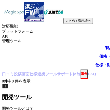
まとめて資料請求
対応機能
プラットフォーム
API
管理ツール
製
価格
仕様・
口コミ
投稿
画面仕様
連携ツール
サポート体制
事例
FAQ
0
件中
0
件
を表示
1
開発ツール
開発ツール
とは？