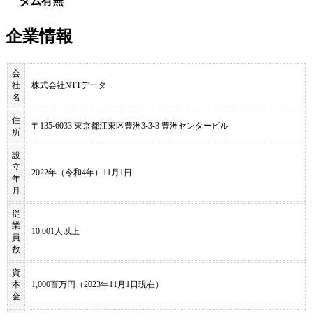
タム有無
企業情報
会
社
株式会社NTTデータ
名
住
〒135-6033 東京都江東区豊洲3-3-3 豊洲センタービル
所
設
立
2022年（令和4年）11月1日
年
月
従
業
10,001人以上
員
数
資
本
1,000百万円（2023年11月1日現在）
金