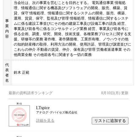
当会社は、次の事業を営むことを目的とする。 電気通信事業 情報処
理、情報通信に関する機器及びソフトウェアの開発、販売、構築、賃
貸、保守 情報処理、情報通信に関するシステムの開発、販売、構築、
運用、賃貸、保守、監視及び管理 情報処理、情報通信に関するシステ
事
ムに係る建設工事並びにその他の建築工事及び設備工事の請負 経営、
業
事業及び前各号に係るコンサルティング業務 経営、事業及び前各号に
内
係る企画、調査、研究、開発、技術支援、各種業務プロセスに関する支
容
援、研修等の業務 著作権、著作隣接権、工業所有権、ノウハウその他
の知的財産権の取得、利用方法の開発、使用許諾、管理及び譲渡並びに
これらの仲介 不動産の賃貸、仲介、保有及び管理 労働者派遣事業 その
他商業全般 その他前各号に関連する一切の業務
代
表
鈴木 正範
者
名
最新の資料請求ランキング
8月10日(月)
更新
第
1
位
LTspice
アナログ･デバイセズ株式会社
リストに追加する
詳細を見る