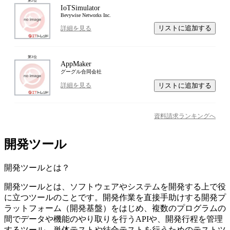
第
2
位
IoTSimulator
Bevywise Networks Inc.
リストに追加する
詳細を見る
第
3
位
AppMaker
グーグル合同会社
リストに追加する
詳細を見る
資料請求ランキングへ
開発ツール
開発ツール
とは？
開発ツールとは、ソフトウェアやシステムを開発する上で役
に立つツールのことです。開発作業を直接手助けする開発プ
ラットフォーム（開発基盤）をはじめ、複数のプログラムの
間でデータや機能のやり取りを行うAPIや、開発行程を管理
するツール、単体テストや結合テストを行うためのテストツ