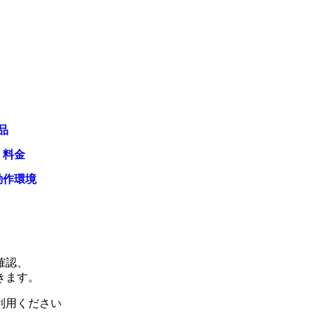
品
・料金
動作環境
確認、
きます。
利用ください