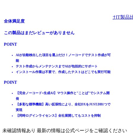
法人向けIT製品
ローコード開発プラットフォーム
部品組み立て型の純国産ローコード開発プラットフォーム
完全ノーコード×生成AIでDX推進！ JUST.DB 【無料トラ
全体満足度
イアル可能】
全体満足度
全体満足度
この製品はまだレビューがありません
ホーム
全体満足度
製品を探す
☆☆☆☆☆
★★★★★
☆☆☆☆☆
★★★★★
POINT
3.9
3.5
ランキングから探す
☆☆☆☆☆
★★★★★
5.0
記事を読む
AIが自動検出した項目を選ぶだけ！ノーコードでテスト作成が可
はじめての方へ
能
15
10
件
件
掲載について
テスト作成からメンテナンスまでAIが包括的にサポート
1
件
ITトレンドへの掲載
インストール作業は不要で、作成したテストはどこでも実行可能
POINT
POINT
イベントでリード獲得
POINT
動画で学ぶ
【クロスプラットフォーム】ワンソース・マルチデバイス
EOL(サポート終了)を気にせず長く使える開発基盤
基幹業務システムの運用基盤としてグローバルで40年の実績
部品活用で高品質・標準化されたシステム開発
【完全ノーコード×生成AI】マウス操作と"ことば"でシステム開
IT製品比較TOP
【超高速開発！】CやJavaの10倍の開発生産性
開発から運用保守まで支え、継続改善と内製化を実現
発
設計開発
【多彩な標準機能】高い拡張性により、全社DXをJUST.DB1つで
開発ツール
実現
Web Miracle
【同時ログインライセンス】全社展開してもコストを抑制
Web Miracleの評判・口コミ
未確認情報あり 最新の情報は公式ページをご確認ください