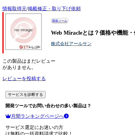
情報取得元
/
掲載修正・取り下げ依頼
開発ツール
Web Miracleとは？価格や機
株式会社アールサン
この
製品
はまだレビュー
がありません。
レビューを投稿する
サービスを診断する
開発ツール
でお問い合わせの多い製品は？
月間ランキングページへ
サービス選定にお迷いの方
は無料の一括資料請求で比較！