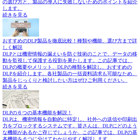
の選び方と、製品の導入に失敗しないためのポイントを紹介
します。
続きを見る
おすすめのDLP製品を徹底比較！種類や機能、選び方まで詳
しく解説
DLPとは機密情報の漏えいを防ぐ技術のことで、データの移
動を監視して保護する役割を果たします。この記事では、
DLPの概要やメリット、DLPの種類を解説し、おすすめの
DLPを紹介します。各社製品の一括資料請求も可能なため、
製品をじっくりと検討したい方はぜひご利用ください。
続きを見る
DLPの６つの基本機能を解説！
DLPは、機密情報を自動的に特定し、社外への送信や印刷出
力をブロックするシステムです。皆さんは、DLPにどのよう
な機能があるかご存じでしょうか。この記事では、DLPの基
本機能を６つに分けてわかりやすく解説します。