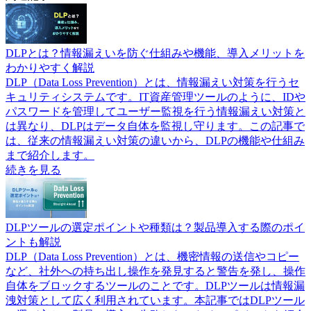
DLPとは？情報漏えいを防ぐ仕組みや機能、導入メリットを
わかりやすく解説
DLP（Data Loss Prevention）とは、情報漏えい対策を行うセ
キュリティシステムです。IT資産管理ツールのように、IDや
パスワードを管理してユーザー監視を行う情報漏えい対策と
は異なり、DLPはデータ自体を監視し守ります。この記事で
は、従来の情報漏えい対策の違いから、DLPの機能や仕組み
まで紹介します。
続きを見る
DLPツールの選定ポイントや種類は？製品導入する際のポイ
ントも解説
DLP（Data Loss Prevention）とは、機密情報の送信やコピー
など、社外への持ち出し操作を発見すると警告を発し、操作
自体をブロックするツールのことです。DLPツールは情報漏
洩対策として広く利用されています。本記事ではDLPツール