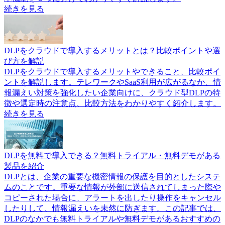
続きを見る
DLPをクラウドで導入するメリットとは？比較ポイントや選
び方を解説
DLPをクラウドで導入するメリットやできること、比較ポイ
ントを解説します。テレワークやSaaS利用が広がるなか、情
報漏えい対策を強化したい企業向けに、クラウド型DLPの特
徴や選定時の注意点、比較方法をわかりやすく紹介します。
続きを見る
DLPを無料で導入できる？無料トライアル・無料デモがある
製品を紹介
DLPとは、企業の重要な機密情報の保護を目的としたシステ
ムのことです。重要な情報が外部に送信されてしまった際や
コピーされた場合に、アラートを出したり操作をキャンセル
したりして、情報漏えいを未然に防ぎます。この記事では、
DLPのなかでも無料トライアルや無料デモがあるおすすめの