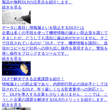
製品や無料DLPの注意点を紹介します。
続きを見る
データに着目し情報漏えいを阻止するDLPとは
企業は多くの手段を使って機密情報の漏えい防止策を講じて
きましたが、どうしても流出に歯止めがかかりません。そこ
で注目されているのが「DLP」です。機密情報を識別し、送
信やコピーなど社外への持ち出し操作を発見すると、警告を
発し操作をブロックするツールです。
続きを見る
DLPで解決できる企業課題を紹介！
情報漏えいの防止策であり、内部犯行防止の決め手として注
目されているDLP。年々厳しくなる監査要求への対応とし
て、DLPを導入する企業も少なくありません。ここでは、こ
うした企業の課題を解決するDLPのメリットを紹介します。
続きを見る