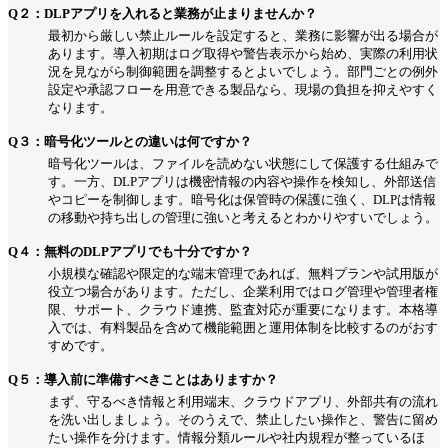
Q２：DLPアプリを入れると業務が止まりませんか？
最初から厳しい禁止ルールを設定すると、業務に影響が出る場合が
あります。導入初期はログ取得や警告表示から始め、実際の利用状
況を見ながら制御範囲を調整するとよいでしょう。部門ごとの例外
設定や承認フローを用意できる製品なら、現場の負担を抑えやすく
なります。
Q３：暗号化ツールとの違いは何ですか？
暗号化ツールは、ファイルを読めない状態にして保護する仕組みで
す。一方、DLPアプリは機密情報の内容や操作を検知し、外部送信
やコピーを制御します。暗号化は保管時の保護に強く、DLPは情報
の移動や持ち出しの管理に強いと考えるとわかりやすいでしょう。
Q４：無料のDLPアプリでも十分ですか？
小規模な確認や限定的な端末管理であれば、無料プランや試用版が
役立つ場合があります。ただし、企業利用ではログ管理や管理者権
限、サポート、クラウド連携、監査対応が重要になります。本格導
入では、有料製品を含めて機能範囲と運用体制を比較するのがおす
すめです。
Q５：導入前に準備すべきことはありますか？
まず、守るべき情報と利用端末、クラウドアプリ、外部共有の流れ
を洗い出しましょう。そのうえで、禁止したい操作と、警告に留め
たい操作を分けます。情報分類ルールや社内規程が整っているほ