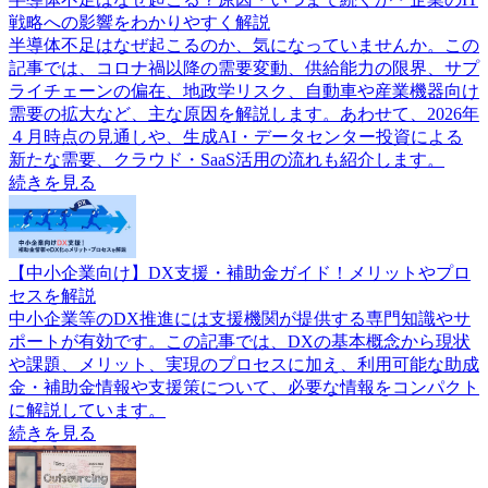
戦略への影響をわかりやすく解説
半導体不足はなぜ起こるのか、気になっていませんか。この
記事では、コロナ禍以降の需要変動、供給能力の限界、サプ
ライチェーンの偏在、地政学リスク、自動車や産業機器向け
需要の拡大など、主な原因を解説します。あわせて、2026年
４月時点の見通しや、生成AI・データセンター投資による
新たな需要、クラウド・SaaS活用の流れも紹介します。
続きを見る
【中小企業向け】DX支援・補助金ガイド！メリットやプロ
セスを解説
中小企業等のDX推進には支援機関が提供する専門知識やサ
ポートが有効です。この記事では、DXの基本概念から現状
や課題、メリット、実現のプロセスに加え、利用可能な助成
金・補助金情報や支援策について、必要な情報をコンパクト
に解説しています。
続きを見る