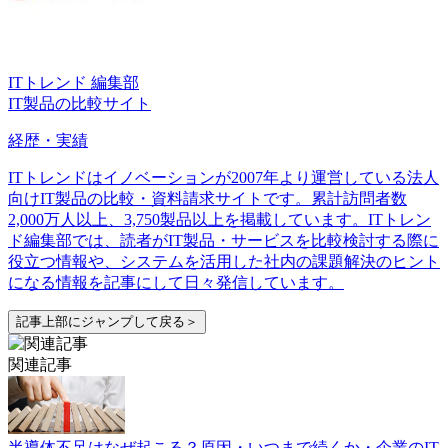
ITトレンド 編集部
IT製品の比較サイト
経歴・実績
ITトレンドはイノベーションが2007年より運営している法人
向けIT製品の比較・資料請求サイトです。累計訪問者数
2,000万人以上、3,750製品以上を掲載しています。ITトレン
ド編集部では、読者がIT製品・サービスを比較検討する際に
役立つ情報や、システムを活用した社内の課題解決のヒント
になる情報を記事にして日々発信しています。
記事上部にジャンプして戻る＞
関連記事
半導体不足はなぜ起こる？原因・いつまで続くか・企業のIT