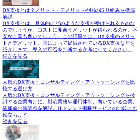
DX支援とは？メリット・デメリットや国の取り組みを徹底
解説！
DX支援とは、具体的にどのような支援が受けられるものな
のでしょうか。コストに見合うメリットが得られるのか、不
安な企業も多いでしょう。この記事では、DX支援のメリッ
トとデメリット、国によって提供されているDX支援などを
紹介します。導入の可否を判断する参考にしてください。
続きを見る
人気のDX支援・コンサルティング・アウトソーシングを比
較する選び方
人気のDX支援・コンサルティング・アウトソーシングを検
討する企業向けに、対応業務や運用体制、向いている企業、
依頼前の確認点を解説。ITトレンド掲載サービスの比較にも
役立ちます。
続きを見る