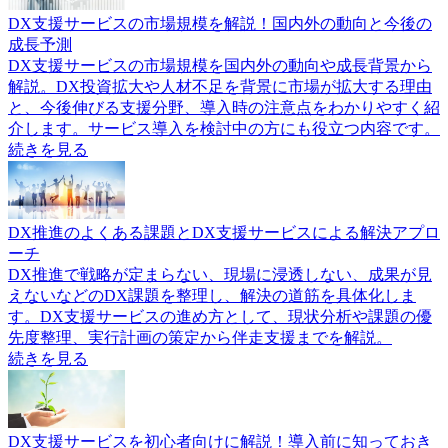
DX支援サービスの市場規模を解説！国内外の動向と今後の
成長予測
DX支援サービスの市場規模を国内外の動向や成長背景から
解説。DX投資拡大や人材不足を背景に市場が拡大する理由
と、今後伸びる支援分野、導入時の注意点をわかりやすく紹
介します。サービス導入を検討中の方にも役立つ内容です。
続きを見る
DX推進のよくある課題とDX支援サービスによる解決アプロ
ーチ
DX推進で戦略が定まらない、現場に浸透しない、成果が見
えないなどのDX課題を整理し、解決の道筋を具体化しま
す。DX支援サービスの進め方として、現状分析や課題の優
先度整理、実行計画の策定から伴走支援までを解説。
続きを見る
DX支援サービスを初心者向けに解説！導入前に知っておき