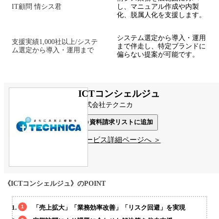
IT顧問 情シス君
し、マニュアル作成や内製
化、脱属人化を支援します。
システム選定から導入・運用
支援実績1,000社以上/システ
まで伴走し、特定ブランドに
ム選定から導入・運用まで
偏らない提案が可能です。
ICTコンシェルジュ
株式会社テクニカ
資料請求リストに追加
サービス詳細ページへ ＞
《ICTコンシェルジュ》のPOINT
「売上拡大」「業務効率改善」「リスク回避」を実現