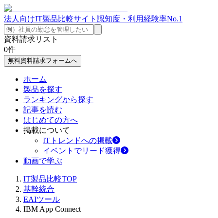
法人向けIT製品比較サイト
認知度・利用経験率No.1
資料請求リスト
0
件
無料資料請求フォームへ
ホーム
製品を探す
ランキングから探す
記事を読む
はじめての方へ
掲載について
ITトレンドへの掲載
イベントでリード獲得
動画で学ぶ
IT製品比較TOP
基幹統合
EAIツール
IBM App Connect