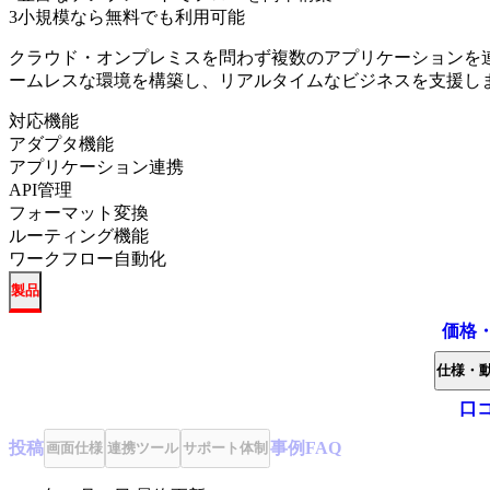
3
小規模なら無料でも利用可能
クラウド・オンプレミスを問わず複数のアプリケーションを
ームレスな環境を構築し、リアルタイムなビジネスを支援し
対応機能
アダプタ機能
アプリケーション連携
API管理
フォーマット変換
ルーティング機能
ワークフロー自動化
製品
価格
仕様・
口
投稿
事例
FAQ
画面仕様
連携ツール
サポート体制