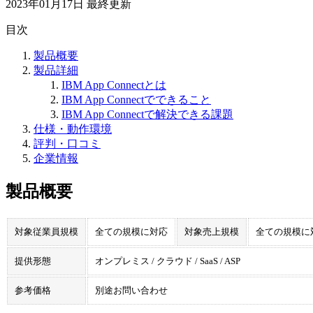
2023年01月17日
最終更新
目次
製品概要
製品詳細
IBM App Connectとは
IBM App Connectでできること
IBM App Connectで解決できる課題
仕様・動作環境
評判・口コミ
企業情報
製品概要
対象従業員規模
全ての規模に対応
対象売上規模
全ての規模に
提供形態
オンプレミス / クラウド / SaaS / ASP
参考価格
別途お問い合わせ