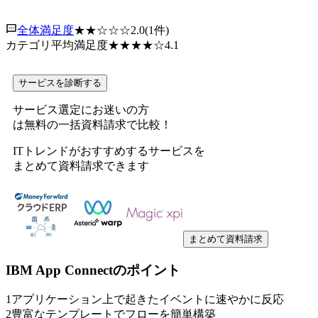
全体満足度
★★
☆☆☆
2.0
(
1
件)
カテゴリ平均満足度
★★★★
☆
4.1
サービスを診断する
サービス選定にお迷いの方
は無料の一括資料請求で比較！
ITトレンドがおすすめするサービスを
まとめて資料請求できます
まとめて資料請求
IBM App Connect
のポイント
1
アプリケーション上で起きたイベントに速やかに反応
2
豊富なテンプレートでフローを簡単構築